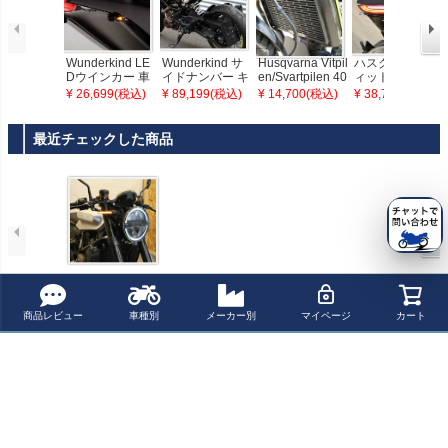
Wunderkind LE
Wunderkind サ
Husqvarna Vitpil
ハスクバーナ ヴ
Dウインカー 車
イドナンバー キ
en/Svartpilen 40
ィットピレン 18
検対応 HUSQVA
ット HUSQVAR
1, KTM Duke 39
- フェンダーレス
¥ 26,699(税込)
¥ 89,199(税込)
¥ 14,700(税込)
¥ 38,700(税込)
RNA(ハスクバー
NA(ハスクバー
0/RC 390 ラジエ
キット ニューレ
ナ) ヴィットピレ
ナ) ヴィットピレ
ーターガード T-
イジサイクルズ
ン(vitpilen) 250/
ン(vitpilen) 250/
Rex Racing
最近チェックした商品
401/701
401/701
ハスクバーナ ヴ
ィットピレン 18
- フロントウイン
商品レビュー
車種別
メーカー別
マイページ
カート
カー ニューレイ
ジサイクルズ
ペー
ジト