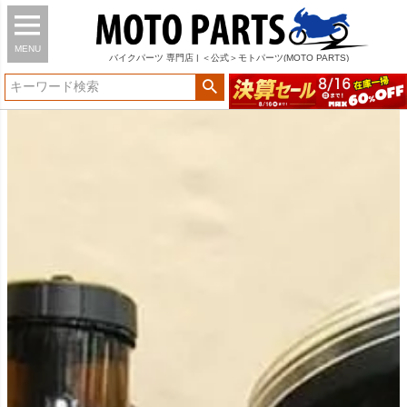
MENU
バイク
パーツ
専門店 | ＜公式＞モトパーツ(MOTO PARTS)