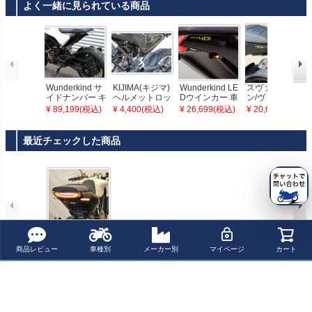
よく一緒に見られている商品
Wunderkind サ
KIJIMA(キジマ)
Wunderkind LE
スヴァルトピレ
イドナンバー キ
ヘルメットロッ
Dウインカー 車
ン/ヴィットピレ
ット HUSQVAR
ク スヴァルトピ
検対応 HUSQVA
ン 401 フェンダ
¥ 89,199(税込)
¥ 4,400(税込)
¥ 26,699(税込)
¥ 20,600(税込)
NA(ハスクバー
レン125/250/40
RNA(ハスクバー
ーレスキット T-
ナ) ヴィットピレ
0 ヴィットピレ
ナ) ヴィットピレ
Rex Racing
ン(vitpilen) 250/
ン401
ン(vitpilen) 250/
最近チェックした商品
401/701
401/701
ハスクバーナ ヴ
商品レビュー
車種別
メーカー別
マイページ
カート
ィットピレン 18
- フェンダーレス
キット ニューレ
イジサイクルズ