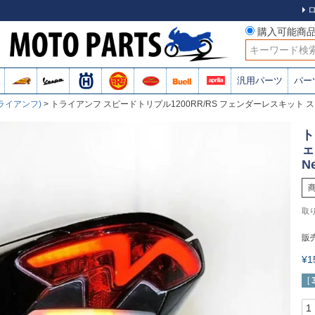
購入可能商
検索
汎用パーツ
パー
トライアンフ)
トライアンフ スピードトリプル1200RR/RS フェンダーレスキット スタン
ト
ェ
N
販
¥
[