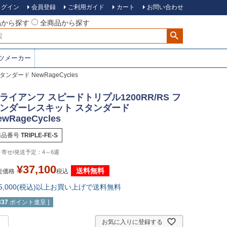
ログイン
会員登録
ご利用ガイド
カート
お問い合わせ
品から探す
全商品から探す
ツメーカー
ダード NewRageCycles
ライアンフ スピードトリプル1200RR/RS フ
ンダーレスキット スタンダード
ewRageCycles
商品番号
TRIPLE-FE-S
4～6週
¥
37,100
送料無料
売価格
税込
15,000(税込)以上お買い上げで送料無料
337
ポイント進呈 ]
お気に入りに登録する