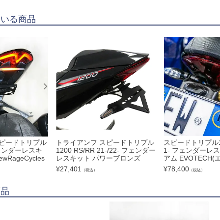
ている商品
スピードトリプル
トライアンフ スピードトリプル
スピードトリプル12
 フェンダーレスキ
1200 RS/RR 21-/22- フェンダー
1- フェンダーレ
RageCycles
レスキット パワーブロンズ
アム EVOTECH
¥
27,401
¥
78,400
（税込）
（税込）
商品