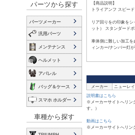
【商品説明】

パーツから探す
トライアンフ スピードト
リア回りをの印象をシ
ット） スタンダードポ
汎用パーツ
車体側に難しい加工を
メンテナンス
ィンカー/ナンバー灯が
ヘルメット
アパレル
バッグ＆ケース
メーカー
説明書はこちら
スマホ ホルダー
※メーカーサイトへリン
す。）
車種から探す
動画はこちら
※メーカーサイトへリン
TRIUMPH