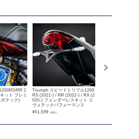
00RS/RR 2
Triumph スピードトリプル1200
トライアンフ スピ
スキット プレミ
RS (2021-) / RR (2022-) / RX (2
1200RR 22- R-
(エボテック)
025-) フェンダーレスキット エ
ン クリア Puig(プー
ヴォテックパフォーマンス
¥
27,000
（税込）
¥
51,599
（税込）