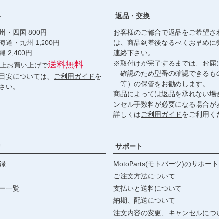
料
返品・交換
・四国 800円
お客様のご都合で返品をご希望さ
九州 1,200円
は、商品到着後なるべくお早めに
,400円
連絡下さい。
※取付けが完了するまでは、お届
送料無料
円以上お買い上げで
確認のため型番の確認できるも
目安については、
ご利用ガイド
を
等）の保管をお勧めします。
さい。
商品によっては返品を承れない場
ンセル手数料が必要になる場合が
詳しくは
ご利用ガイド
をご利用く
ジ
サポート
録
MotoParts(モトパーツ)のサポート
ご注文方法について
ー一覧
支払いと送料について
納期、配送について
注文内容の変更、キャンセルにつ