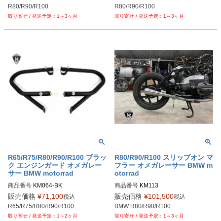
iring (Big)
iring "SlimLine"
R80/R90/R100
R80/R90/R100
1～3ヶ月
1～3ヶ月
R65/R75/R80/R90/R100 ブラッ
R80/R90/R100 スリップオン マ
ク エンジンガード オメガレー
フラー オメガレーサー BMW m
サー BMW motorrad
otorrad
商品番号
KM064-BK

商品番号
KM113

BMW R80/R90/R100 - Crash Bars
BMW R80/R90/R100 - "Alucone" Sli
販売価格
¥
71,100
販売価格
¥
101,500
税込
税込
p-on Mufflers
R65/R75/R80/R90/R100
BMW R80/R90/R100
1～2ヶ月
1～3ヶ月