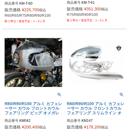
otorrad
商品番号
KM-T-61

商品番号
KM-T-60

メーカー品番：KM T.61

メーカー品番：KM T.60

販売価格
¥
351,300
税込
販売価格
¥
225,700
税込
BMW R80/R90/R100 - Aluminium Ta
BMW R80/R90/R100 - Aluminium Ta
R75/R80/R90/R100
R60/R65/R75/R80/R90/R100
nk "Heinrich"
nk "Champion"
1～3ヶ月
1～3ヶ月
R80/R90/R100 アルミ カフェレ
R80/R90/R100 アルミ カフェレ
ーサー カウル フロントカウル
ーサー カウル フロントカウル
フェアリング ビッグ オメガレ
フェアリング スリムライン オ
ーサー BMW motorrad
メガレーサー BMW motorrad
商品番号
KM042

商品番号
KM147

BMW R80/R90/R100 - Aluminium Fa
BMW R80/R90/R100 - Aluminium Fa
販売価格
¥
200,400
販売価格
¥
178,200
税込
税込