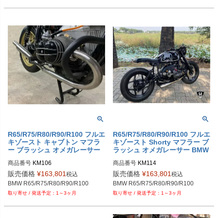
R65/R75/R80/R90/R100 フルエ
R65/R75/R80/R90/R100 フルエ
キゾースト キャブトン マフラ
キゾースト Shorty マフラー ブ
ー ブラッシュ オメガレーサー
ラッシュ オメガレーサー BMW
BMW motorrad
motorrad
商品番号
KM106

商品番号
KM114

BMW R80/R90/R100 - Full Exhaust 
BMW R80/R90/R100 - Full Exhaust 
販売価格
¥
163,801
販売価格
¥
163,801
税込
税込
System "Peashooter"
System "Shorty"
BMW R65/R75/R80/R90/R100
BMW R65/R75/R80/R90/R100
1～3ヶ月
1～3ヶ月