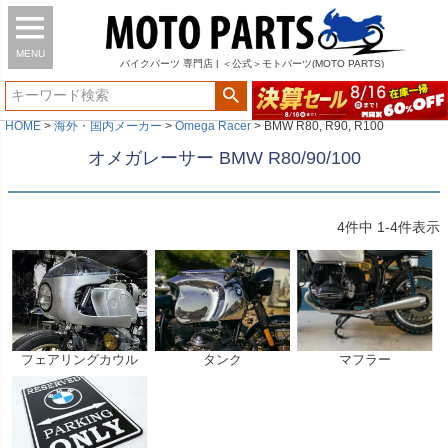
MENU
バイク
パーツ
専門店 | ＜公式＞モトパーツ(MOTO PARTS)
HOME
海外・国内メーカー
Omega Racer
BMW R80, R90, R100
オメガレーサー BMW R80/90/100
4
件中
1
-
4
件表示
フェアリングカウル
タンク
マフラー