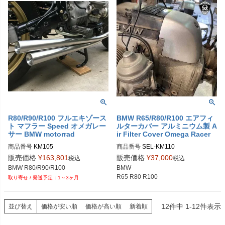
R80/R90/R100 フルエキゾース
BMW R65/R80/R100 エアフィ
ト マフラー Speed オメガレー
ルターカバー アルミニウム製 A
サー BMW motorrad
ir Filter Cover Omega Racer
商品番号
KM105

商品番号
SEL-KM110
BMW - Full Exhaust System "Speed"
販売価格
¥
163,801
販売価格
¥
37,000
税込
税込
BMW R80/R90/R100
BMW

R65 R80 R100
1～3ヶ月
12
件中
1
-
12
件表示
並び替え
価格が安い順
価格が高い順
新着順