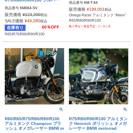
商品番号
KM-T-44

エンジンガード オメガレーサー
メーカー品番：KM T.44

商品番号
KM064-SV

販売価格
¥
199,001
BMW motorrad
税込
BMW R80/R90/R100  Aluminium Tan
BMW R80/R90/R100 - Crash Bars
販売価格
¥
123,200
税込
Omega Racer アルミタンク “Manx”

k “Manx”
R65/R80/R90/R100
SALE価格
¥
49,280
税込
1～3ヶ月
60％OFF
在庫有り
R65/R75/R80/R90/R100
R60/R65/R75/R80/R90/R100
R75/R80/R90/R100 アルミタン
アルミタンク Champion ブラ
ク Heinrich ポリッシュ オメガ
ッシュ オメガレーサー BMW m
レーサー BMW motorrad