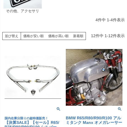
その他、アクセサリ
4
件中
1
-
4
件表示
12
件中
1
-
12
件表示
並び替え
価格が安い順
価格が高い順
新着順
BMW R65/R80/R90/R100 アル
国内在庫分限りの超特価販売！
【決算SALE】【セール】R65/
ミタンク Manx オメガレーサー
R75/R80/R90/R100 シルバー