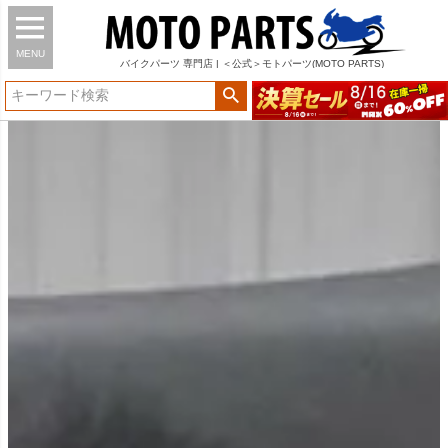
MENU
バイク
パーツ
専門店 | ＜公式＞モトパーツ(MOTO PARTS)