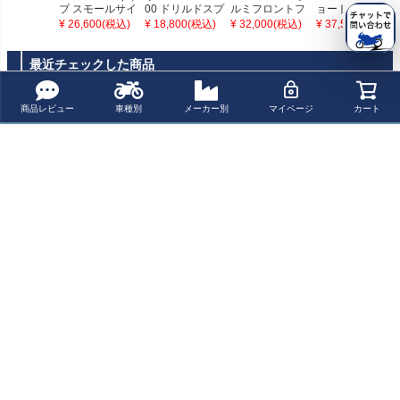
ブ スモールサイ
00 ドリルドスプ
ルミフロントフ
ョート フロント
ドカバー ポリッ
ロケットカバー
ェンダー オメガ
フェンダー アル
¥ 26,600(税込)
¥ 18,800(税込)
¥ 32,000(税込)
¥ 37,500(税込)
シュ オメガレー
モーターロック
レーサー ヤマハ
ミ SR400/500 Gi
サー ヤマハ
bbonSlap
最近チェックした商品
商品レビュー
車種別
メーカー別
マイページ
カート
SR400FI/SR500
アルミ フロント
フォークカバー
ポリッシュ オメ
ガレーサー ヤマ
ハ
ペー
ジト
新規会員登録でお得に便利にお買い物
ップ
へ