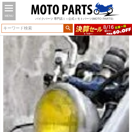
MENU
バイク
パーツ
専門店 | ＜公式＞モトパーツ(MOTO PARTS)