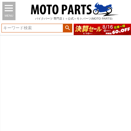
MENU
バイク
パーツ
専門店 | ＜公式＞モトパーツ(MOTO PARTS)