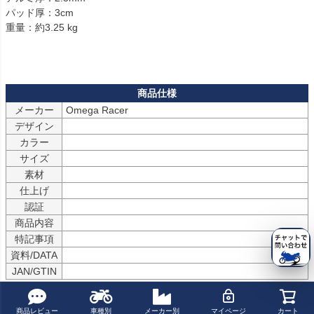
パッド厚：3cm

重量：約3.25 kg

メーカー
デザイン
カラー
サイズ
素材
仕上げ
認証
商品内容
特記事項
資料/DATA
JAN/GTIN
商品についてのお問い合わせ
商品レビュー
車種別
メーカー別
マイページ
カート