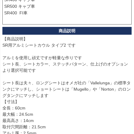
SR500 キャブ車

SR400  FI車

【商品説明】

SR用アルミシートカウル タイプ2 です

アルミを使用し頑丈ですが軽量な作りです

シート長、シートカラー、ステッチパターン、仕上げのオプション
より選択可能です

シート長は夫々、ロングシートはオメガ社の「Vallelunga」の標準タ
ンクにマッチし、ショートシートは「Mugello」や「Norton」のロン
グタンクにマッチします

【寸法】

全長：60cm

最大幅：24.5cm

最高高さ：14cm

取付穴間距離：21.5cm

アルミ厚：2.5mm
