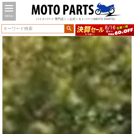
MENU
バイク
パーツ
専門店 | ＜公式＞モトパーツ(MOTO PARTS)