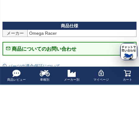
メーカー
商品についてのお問い合わせ
パーツの適合保証について
商品レビュー
車種別
メーカー別
マイページ
カート
レビューを書く
よく一緒に見られている商品
SR アルミシート
SR400FI カフェ
SR400 SR500
SR400 (09年-Fin
カウル タイプ2
レーサー シート
シートフレーム
al) GOODSEAT