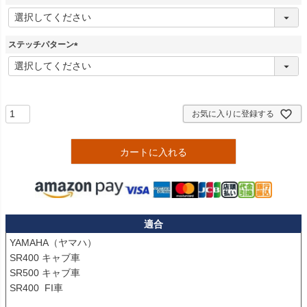
(
必
須
ステッチパターン
)
(
必
須
)
お気に入りに登録する
カートに入れる
適合
YAMAHA（ヤマハ）

SR400 キャブ車

SR500 キャブ車

SR400  FI車
