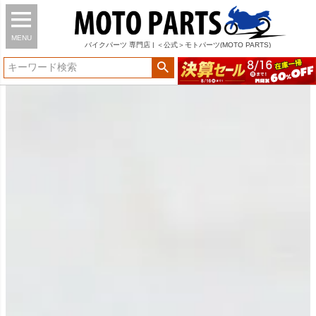
MENU
バイク
パーツ
専門店 | ＜公式＞モトパーツ(MOTO PARTS)