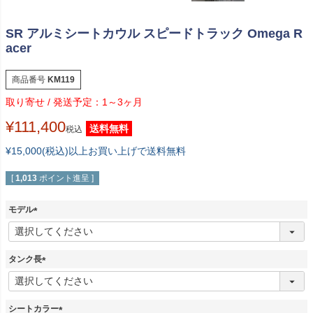
SR アルミシートカウル スピードトラック Omega R
acer
商品番号
KM119
1～3ヶ月
¥
111,400
送料無料
税込
¥15,000(税込)以上お買い上げで送料無料
[
1,013
ポイント進呈 ]
モデル
(
必
須
タンク長
)
(
必
須
シートカラー
)