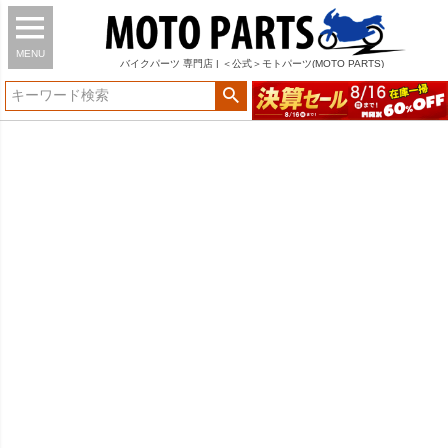
MENU
バイク
パーツ
専門店 | ＜公式＞モトパーツ(MOTO PARTS)