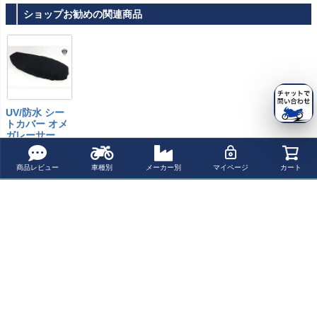
ショップお勧めの関連商品
UV/防水 シー
トカバー オメ
ガレーサー
¥
7,800
税込
¥
7,800
商品レビュー
車種別
メーカー別
マイページ
カート
税込
よく一緒に見られている商品
JPビンテージ（J
JPビンテージ（J
クラフトンアト
JPビンテージ（J
P Vintage） スラ
P Vintage） スラ
リエ（Crafton At
P Vintage） スラ
クストンR/RS ス
クストンR ブラ
elier） スラクス
クストンR ステ
¥ 82,401(税込)
¥ 82,401(税込)
¥ 91,000(税込)
¥ 82,401(税込)
ポーツデュオ シ
ッドカフェ シー
トン1200/R/RS
ップカフェ シー