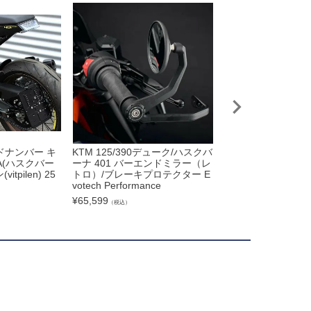
サイドナンバー キ
KTM 125/390デューク/ハスクバ
スヴァルトピレン/
NA(ハスクバー
ーナ 401 バーエンドミラー（レ
ン 401 ヘッドラ
tpilen) 25
トロ）/ブレーキプロテクター E
クリーン T-Rex Rac
votech Performance
¥
24,000
（税込）
¥
65,599
（税込）