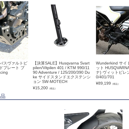
ン/スヴァルトピ
【決算SALE】Husqvarna Svart
Wunderkind 
ッドプレート ブ
pilen/Vitpilen 401 / KTM 990/11
ット HUSQVAR
cing
90 Adventure / 125/200/390 Du
ナ) ヴィットピレン(vi
ke サイドスタンドエクステンシ
0/401/701
ョン SW-MOTECH
¥
89,199
（税込）
¥
15,200
（税込）
商品