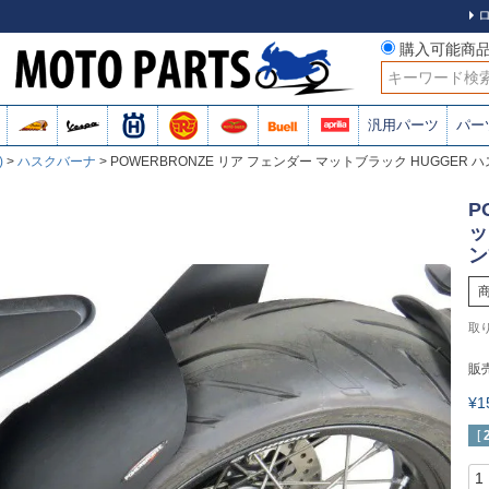
購入可能商
検索
汎用パーツ
パー
)
ハスクバーナ
POWERBRONZE リア フェンダー マットブラック HUGGER 
P
ッ
ン
販
¥
[