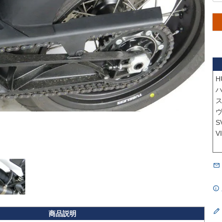
H
ハ
ス
ヴ
S
V