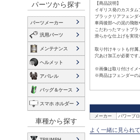
【商品説明】

パーツから探す
イギリス発のカスタムブ
ブラックリアフェンダー 
車両後部への泥の飛散
こだわったマットブラ
汎用パーツ
滑らかな仕上げを実現
メンテナンス
取り付けキットも付属
穴あけ加工が必要です。
ヘルメット
※画像は取り付けイメー
※商品はフェンダーのみ
アパレル
バッグ＆ケース
スマホ ホルダー
メーカー
パワーブロンズ
車種から探す
よく一緒に見られ
TRIUMPH