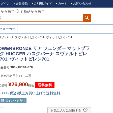
ログイン
会員登録
ご利用ガイド
カート
お問い合わせ
品から探す
全商品から探す
ツメーカー
ハスクバーナ スヴァルトピレン701, ヴィットピレン701
OWERBRONZE リア フェンダー マットブラ
ク HUGGER ハスクバーナ スヴァルトピレ
701, ヴィットピレン701
商品番号
300-HU101-070
5～10週
¥
26,900
送料無料
売価格
税込
15,000(税込)以上お買い上げで送料無料
245
ポイント進呈 ]
お気に入りに登録する