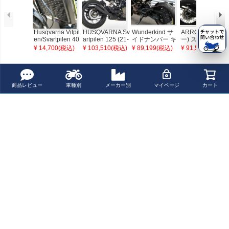
Husqvarna Vitpil
HUSQVARNA Sv
Wunderkind サ
ARROW (アロ
en/Svartpilen 40
artpilen 125 (21-
イドナンバー キ
ー) スリップオン
1, KTM Duke 39
23) Svartpilen 4
ット HUSQVAR
マフラー ハスク
¥ 14,700(税込)
¥ 103,510(税込)
¥ 89,199(税込)
¥ 91,500(税込)
0/RC 390 ラジエ
01 / Vitpilen 401
NA(ハスクバー
バーナ スヴァル
ーターガード T-
(20-23)スリップ
ナ) ヴィットピレ
トピレン401 ビ
Rex Racing
オンマフラー (1-
ン(vitpilen) 250/
ットピレン401 2
最近チェックした商品
1) Pro 2 GP マッ
401/701
020- ステンレス
トブラック HUR
ブラック
商品レビュー
車種別
メーカー別
マイページ
カート
RIC
POWERBRONZ
E スクリーン ハ
スクバーナ VITPI
LEN 701(ヴィッ
トピレン)
ペー
ジト