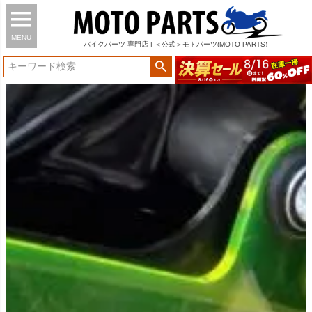
MENU
バイク
パーツ
専門店 | ＜公式＞モトパーツ(MOTO PARTS)