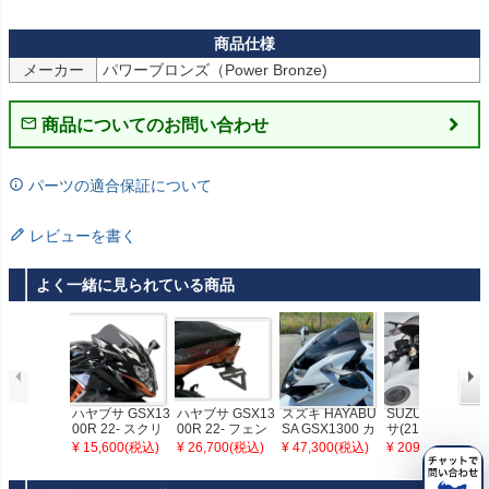
メーカー
パワーブロンズ（Power Bronze)
商品についてのお問い合わせ
パーツの適合保証について
レビューを書く
よく一緒に見られている商品
ハヤブサ GSX13
ハヤブサ GSX13
スズキ HAYABU
SUZUKI ハヤブ
00R 22- スクリ
00R 22- フェン
SA GSX1300 カ
サ(21-) スポーツ
ーン ダークスモ
ダーレスキット
ーボンマウント
ライディングハ
¥ 15,600(税込)
¥ 26,700(税込)
¥ 47,300(税込)
¥ 209,000(税込)
ーク スズキ PO
スズキ POWERB
スクリーン(スモ
ンドルキット ブ
WERBRONZE
RONZE
ーク) ACRY Poi
ラック TG-RUN