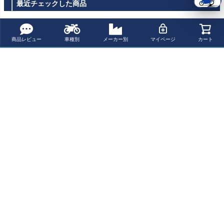
nt
×OVER
最近チェックした商品
商品レビュー
車種別
メーカー別
マイページ
カート
ハヤブサ GSX13
00R 22- スクリ
ーン ライトスモ
ーク スズキ PO
WERBRONZE
ペー
ジト
新規会員登録でお得に便利にお買い物
ップ
へ
ポイントプレゼント
レビューを書いて