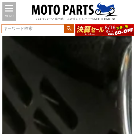
MENU
バイク
パーツ
専門店 | ＜公式＞モトパーツ(MOTO PARTS)