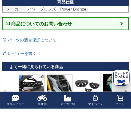
メーカー
パワーブロンズ（Power Bronze)
商品についてのお問い合わせ
パーツの適合保証について
レビューを書く
よく一緒に見られている商品
スズキ GSX-S10
スズキ GSX-S10
GSX-S1000/F/G
ILM フルフェイ
商品レビュー
車種別
メーカー別
マイページ
カート
00 F/GTリヤフェ
00 F/GTヘッドラ
T/カタナ エンジ
ス ヘルメット M
ンダー・ハガー
イトプロテクタ
ンケースガバー
F509 "DAY1-GR
¥ 27,401(税込)
¥ 7,601(税込)
¥ 29,400(税込)
¥ 26,400(税込)
POWERBRONZ
ー POWERBRO
T-REX レーシン
EEN" DOT、EC
E
NZE
グ
E認証
最近チェックした商品