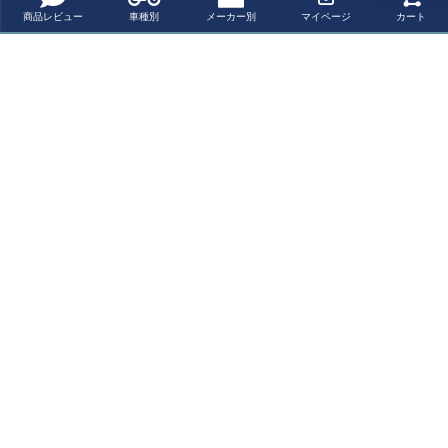
商品レビュー
車種別
メーカー別
マイページ
カート
PUIG ツーリング
カタナ KATANA
スズキ KATANA
スズキ KATANA
スクリーン ダー
ダークスモーク
スクリーン(スモ
スクリーン(ミラ
クスモーク SUZ
ハイスクリーン
ーク) ACRY Poi
ー) ACRY Point
¥ 29,200(税込)
¥ 26,900(税込)
¥ 16,500(税込)
¥ 35,200(税込)
UKI GSX-S1000
FLIP スズキ PO
nt
S カタナ (2019-
WERBRONZE
2024)
最近チェックした商品
カタナ KATANA
ダークスモーク
スクリーン FLIP
スズキ POWERB
RONZE
ペー
ジト