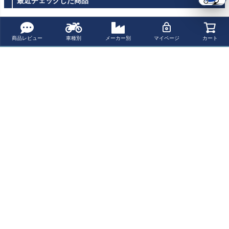
最近チェックした商品
Evotech Perform
Evotech Perform
ance
ance
商品レビュー
車種別
メーカー別
マイページ
カート
トライアンフ 水
冷 スクランブラ
ー900 ハンドガ
ード パワーブロ
ンズ
ペー
ジト
新規会員登録でお得に便利にお買い物
ップ
へ
ポイントプレゼント
レビューを書いて