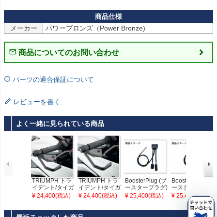
メーカー
パワーブロンズ（Power Bronze)
商品についてのお問い合わせ
パーツの適合保証について
レビューを書く
よく一緒に見られている商品
TRIUMPH トラ
TRIUMPH トラ
BoosterPlug (ブ
BoosterPlug (ブ
イデント/タイガ
イデント/タイガ
ースタープラグ)
ースタープラグ)
ースポーツ/デイ
ースポーツ/デイ
TRIUMPH スト
TRIUMPH スト
¥ 24,400(税込)
¥ 24,400(税込)
¥ 25,400(税込)
¥ 25,400(税込)
トナ ブレーキレ
トナ ブレーキレ
リートスクラン
リートスクラン
バープロテクタ
バープロテクタ
ブラー (2017-20
ブラー (2019-)
ーキット(ロード)
ーキット(レース)
18)