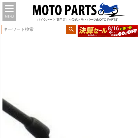
MENU
バイク
パーツ
専門店 | ＜公式＞モトパーツ(MOTO PARTS)