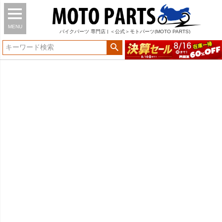
MENU
バイク
パーツ
専門店 | ＜公式＞モトパーツ(MOTO PARTS)