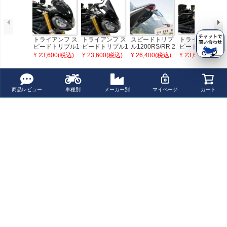
トライアンフ ス
トライアンフ ス
スピードトリプ
トライアンフ ス
ピードトリプル1
ピードトリプル1
ル1200RS/RR 2
ピードトリプル1
200 RS 21- ライ
200 RS 21- ライ
1- フェンダーレ
200 RS 21- ライ
¥ 23,600(税込)
¥ 23,600(税込)
¥ 26,400(税込)
¥ 23,600(税込)
トスクリーン+8
トスクリーン26
スキット EVOTE
トスクリーン 32
5mm パワーブロ
0mm パワーブロ
CH(エボテック)
0mm パワーブロ
ンズ
ンズ
ンズ
最近チェックした商品
商品レビュー
車種別
メーカー別
マイページ
カート
トライアンフ ス
ピードトリプル1
200 RS 21- ライ
トスクリーン+1
60mm パワーブ
ロンズ
ペー