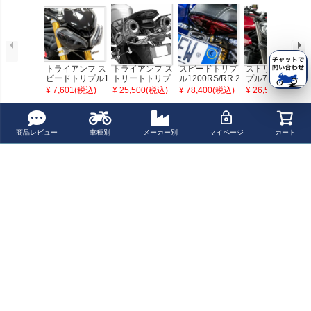
トライアンフ ス
トライアンフ ス
スピードトリプ
ストリートトリ
ピードトリプル1
トリートトリプ
ル1200RS/RR 2
プル765 23- ス
200 RS 21- ヘッ
ル675 EASYLO
1- フェンダーレ
ピードトリプル1
¥ 7,601(税込)
¥ 25,500(税込)
¥ 78,400(税込)
¥ 26,500(税込)
ドライトカバー
CK ソフトバッグ
スキット プレミ
200RS 21- フロ
パワーブロンズ
サポート GIVI
アム EVOTECH
ントスポイラー
(エボテック)
マットブラック
最近チェックした商品
プーチ
商品レビュー
車種別
メーカー別
マイページ
カート
トライアンフ ス
ピードトリプル1
200 RS 21- ヘッ
ドライトカバー
パワーブロンズ