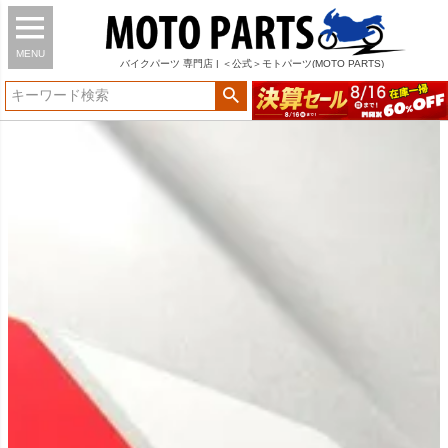
MENU
バイク
パーツ
専門店 | ＜公式＞モトパーツ(MOTO PARTS)