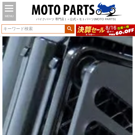
MENU
バイク
パーツ
専門店 | ＜公式＞モトパーツ(MOTO PARTS)