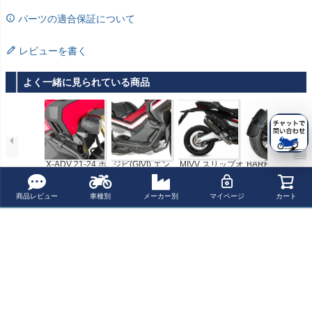
パーツの適合保証について
レビューを書く
よく一緒に見られている商品
X-ADV 21-24 ホ
ジビ(GIVI) エン
MIVV スリップオ
BARRACUDA ス
ンダ純正スポッ
ジンガード X-AD
ンマフラー SUO
プラッシュガー
トライト用 フィ
V 750 2017-202
NO ブラックス
ド リアフェンダ
¥ 10,800(税込)
¥ 43,901(税込)
¥ 152,801(税込)
¥ 29,700(税込)
ッティングキッ
1-
テンレス HOND
ー ブラック HO
商品レビュー
車種別
メーカー別
マイページ
カート
ト GIVI
A X-ADV750 (20
NDA X-ADV(-20
17-2025)
20)
最近チェックした商品