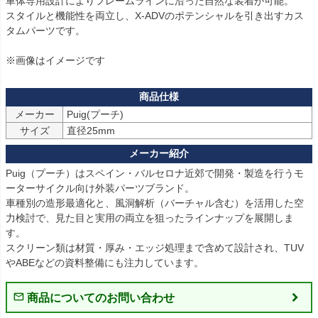
車体専用設計によりフレームラインに沿った自然な装着が可能。

スタイルと機能性を両立し、X-ADVのポテンシャルを引き出すカス
タムパーツです。

※画像はイメージです
メーカー
Puig(プーチ)
サイズ
直径25mm
Puig（プーチ）はスペイン・バルセロナ近郊で開発・製造を行うモ
ーターサイクル向け外装パーツブランド。

車種別の造形最適化と、風洞解析（バーチャル含む）を活用した空
力検討で、見た目と実用の両立を狙ったラインナップを展開しま
す。

スクリーン類は材質・厚み・エッジ処理まで含めて設計され、TUV
やABEなどの資料整備にも注力しています。
商品についてのお問い合わせ