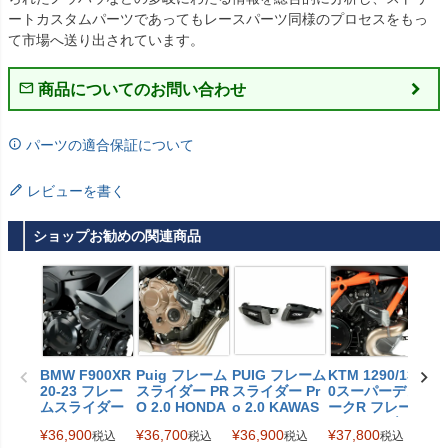
ートカスタムパーツであってもレースパーツ同様のプロセスをもっ
て市場へ送り出されています。
商品についてのお問い合わせ
パーツの適合保証について
レビューを書く
ショップお勧めの関連商品
BMW F900XR
Puig フレーム
PUIG フレーム
KTM 1290/139
国内
20-23 フレー
スライダー PR
スライダー Pr
0スーパーデュ
超特
ムスライダー
O 2.0 HONDA
o 2.0 KAWAS
ークR フレー
【決
Pro 2.0 Puig
CB650R (2024
AKI Ninja1100
ムスライダー
GS
¥
36,900
¥
36,700
¥
36,900
¥
37,800
¥
35
税込
税込
税込
税込
-) | 21312N
SX (2025-) / Ni
PRO 2.0 Puig
ー