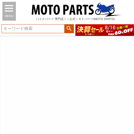
MENU
バイク
パーツ
専門店 | ＜公式＞モトパーツ(MOTO PARTS)