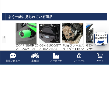
nja1000SX (20
ー 
¥
17
-24) / Z1000S
ラッ
在
X (17-19)
よく一緒に見られている商品
ZX-4R SE/RR 20
GSX-S1000/GT/
Puig フレームス
GSX-8S リアイ
23～ZX25R/SE
S（KATANA）
ライダー PRO 2.
ンナーフェンダ
20～クラッシュ
エンジンカバー
0 HONDA CB65
ー ブラック/シル
¥ 14,800(税込)
¥ 26,800(税込)
¥ 36,700(税込)
¥ 28,200(税込)
ポストセット PO
スライダー アク
0R (2024-) | 213
バーメッシュ PO
WERBRONZE
ティブ
12N
WERBRONZE
商品レビュー
車種別
メーカー別
マイページ
カート
最近チェックした商品
Puig フレームス
ライダー PRO 2.
0 専用ラバーセ