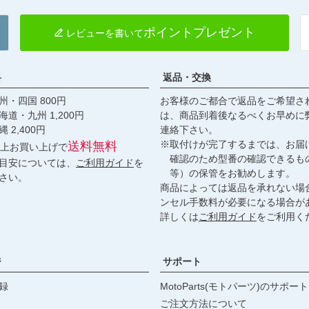
ポイントプレゼント
レビューを書いて
料
返品・交換
・四国 800円
お客様のご都合で返品をご希望さ
九州 1,200円
は、商品到着後なるべくお早めに
,400円
連絡下さい。
※取付けが完了するまでは、お届
送料無料
円以上お買い上げで
確認のため型番の確認できるも
目安については、
ご利用ガイド
を
等）の保管をお勧めします。
さい。
商品によっては返品を承れない場
ンセル手数料が必要になる場合が
詳しくは
ご利用ガイド
をご利用く
ジ
サポート
録
MotoParts(モトパーツ)のサポート
ご注文方法について