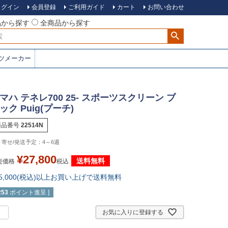
ログイン
会員登録
ご利用ガイド
カート
お問い合わせ
品から探す
全商品から探す
ツメーカー
マハ テネレ700 25- スポーツスクリーン ブ
ック Puig(プーチ)
商品番号
22514N
4～6週
¥
27,800
送料無料
売価格
税込
15,000(税込)以上お買い上げで送料無料
253
ポイント進呈 ]
お気に入りに登録する