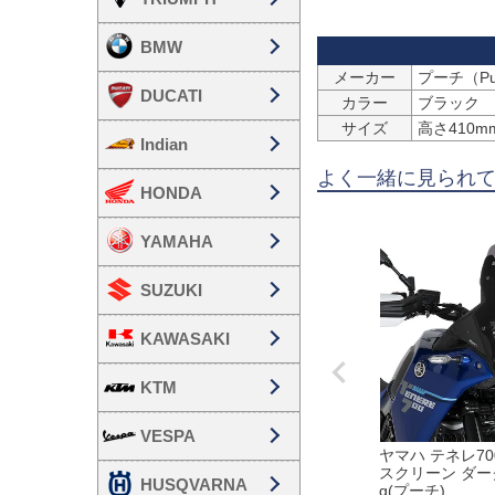
BMW
メーカー
プーチ（Pu
DUCATI
カラー
ブラック
サイズ
高さ410mm
Indian
よく一緒に見られ
HONDA
YAMAHA
SUZUKI
KAWASAKI
KTM
VESPA
ヤマハ テネレ700
スクリーン ダーク
HUSQVARNA
g(プーチ)