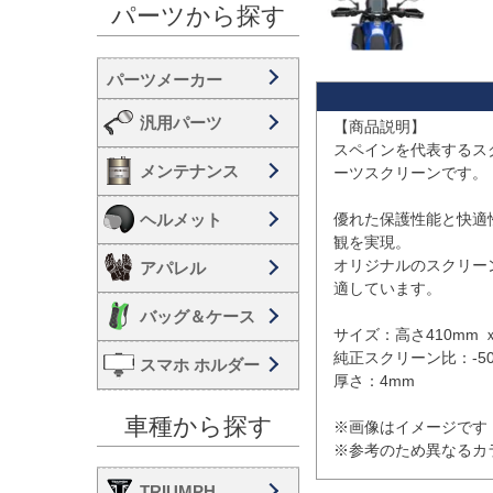
パーツから探す
汎用パーツ
【商品説明】

スペインを代表するスク
メンテナンス
ーツスクリーンです。

ヘルメット
優れた保護性能と快適
観を実現。 

オリジナルのスクリー
アパレル
適しています。

バッグ＆ケース
サイズ：高さ410mm ｘ 
純正スクリーン比：-50
スマホ ホルダー
厚さ：4mm

車種から探す
※画像はイメージです

※参考のため異なるカ
TRIUMPH