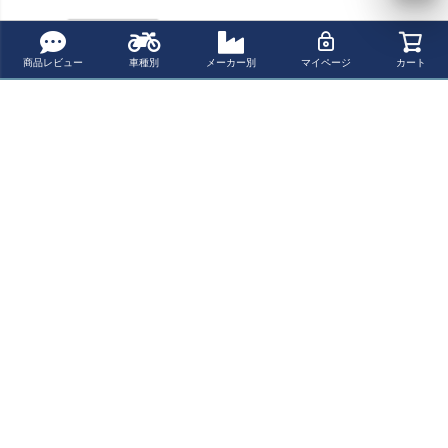
ONDA CB1000R
/ CBR600RR / C
BR1000RR
商品レビュー
車種別
メーカー別
マイページ
カート
Parts Unlimited
クラッチレバー
ホンダ CB250, G
rom, CB750, VF
750C, VT750, V
TX1300
ペー
ジト
新規会員登録でお得に便利にお買い物
ップ
へ
ポイントプレゼント
レビューを書いて
送料無料
15,000円以上ご購入で