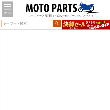
MENU
バイク
パーツ
専門店 | ＜公式＞モトパーツ(MOTO PARTS)