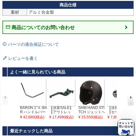
素材
アルミ合金製
商品についてのお問い合わせ
パーツの適合保証について
レビューを書く
よく一緒に見られている商品
BARON 1"Ｘ-BA
【決算SALE】
SHM HAND STI
【決算SALE】
R ハンドルバー
【アウトレッ
TCH ジェットヘ
【セール】VTX1
VTX1300/1800
ト】MG BIKETE
ルメット マット
800/1300 VT130
¥ 42,680(税込)
¥ 17,499(税込)
¥ 33,550(税込)
¥ 7,800(税込)
XVS1300 V-Star
C フォールディ
ブラック/ブラッ
0シリーズ シフ
ング アジャスタ
ク
トペグカバー ク
ブル ブレーキレ
リアキン
最近チェックした商品
バー ブラック H