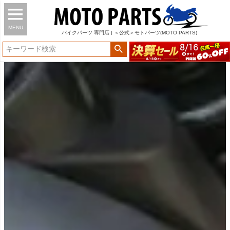
MENU
バイク
パーツ
専門店 | ＜公式＞モトパーツ(MOTO PARTS)