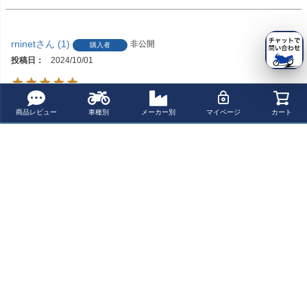
rninet
1
非公開
購入者
投稿日
2024/10/01
ちょうどセール品が出ていたので　助かりました

商品レビュー
車種別
メーカー別
マイページ
カート
質もしっかりしていて　装着が楽しみです
すべてのレビューを見る
レビューを書く
ショップお勧めの関連商品