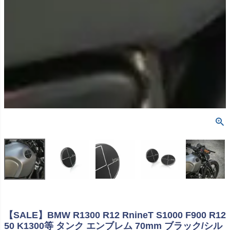
【SALE】BMW R1300 R12 RnineT S1000 F900 R12
50 K1300等 タンク エンブレム 70mm ブラック/シル