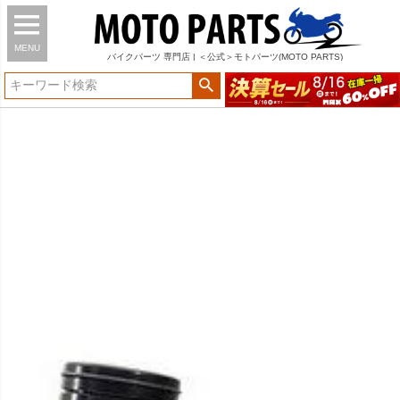
MENU
バイク
パーツ
専門店 | ＜公式＞モトパーツ(MOTO PARTS)