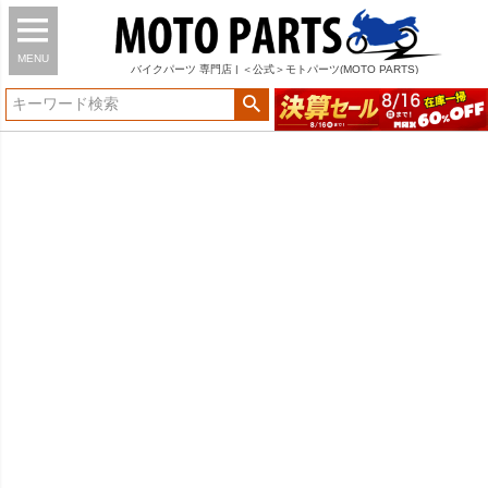
MENU
バイク
パーツ
専門店 | ＜公式＞モトパーツ(MOTO PARTS)