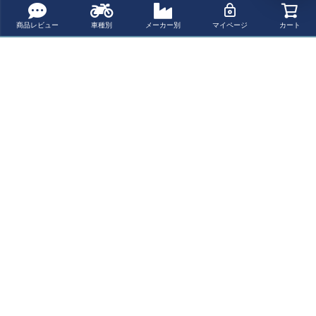
商品レビュー
車種別
メーカー別
マイページ
カート
MOTODEMIC LE
モトトリオ（Mot
トライアンフ ス
トライアンフ ス
D ヘッドライト
oTrio） TTR フ
ピードツイン12
ピードツイン12
EVO スタンダー
ロントフェンダ
00 ローマウント
00 (19-24) クラ
¥ 148,200(税込)
¥ 52,701(税込)
¥ 554,200(税込)
¥ 177,273(税込)
ド ブラック Triu
ー メタリックシ
フルエキゾース
シックレザーシ
mph Speed Twin
ルバー Omega R
トシステム HITC
ート エイジドブ
2016～
acer
HCOX
ラウン BAAK
最近チェックした商品
トライアンフ ス
ピードツイン12
00 アンダーバー
ミラーキット T
ーロゴ RAISCH
ペー