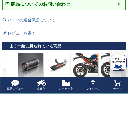
商品についてのお問い合わせ
パーツの適合保証について
レビューを書く
よく一緒に見られている商品
REMUS RSC ス
REMUS SPORT
HUSQVARNA Sv
HUSQVARNA Sv
リップオン・マ
FLOW スリップ
artpilen 125/401
artpilen 125/401
フラー カーボン
オン・マフラー
Vitpilen 401 KT
Vitpilen 401 KT
¥ 113,500(税込)
¥ 92,301(税込)
¥ 92,730(税込)
¥ 91,960(税込)
商品レビュー
車種別
メーカー別
マイページ
カート
EC対応 390DUK
カーボン レーシ
M 125/250/390
M 125/250/390
E/RC 4044482 6
ング 125DUKE/
Duke RC125/39
Duke RC125/39
52014
RC 390DUKE/R
0 スリップオン
0 スリップオン
最近チェックした商品
C 0554483 6520
マフラー (1-1)D
マフラー (1-1)S
17
SX-7 スーパーシ
RC 4 スーパーシ
ョートSHARK
ョートSHARK