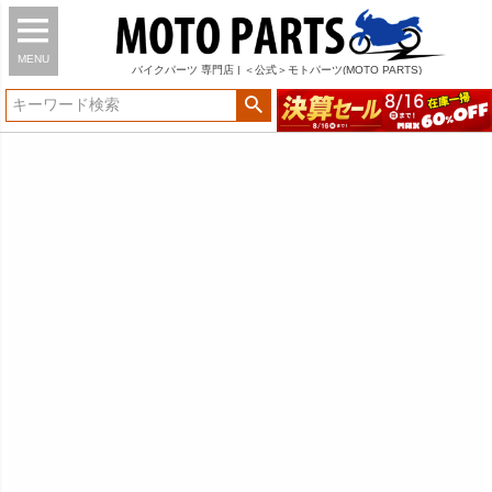
MENU
バイク
パーツ
専門店 | ＜公式＞モトパーツ(MOTO PARTS)