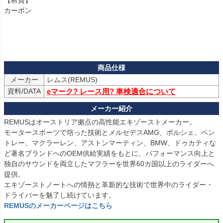
【材質】

カーボン

メーカー
資料/DATA
eマーク? レース用? 車検適合について
REMUSはオーストリア拠点の高性能エキゾーストメーカー。

モータースポーツで培った技術とメルセデスAMG、ポルシェ、ベン
トレー、マクラーレン、アストンマーティン、BMW、ドゥカティな
ど著名ブランドへのOEM供給実績をもとに、パフォーマンス向上と
独自のサウンドを両立したマフラーを世界60カ国以上のライダーへ
提供。

エキゾーストノートへの情熱と革新的な技術で世界中のライダー・
REMUSのメーカーページはこちら