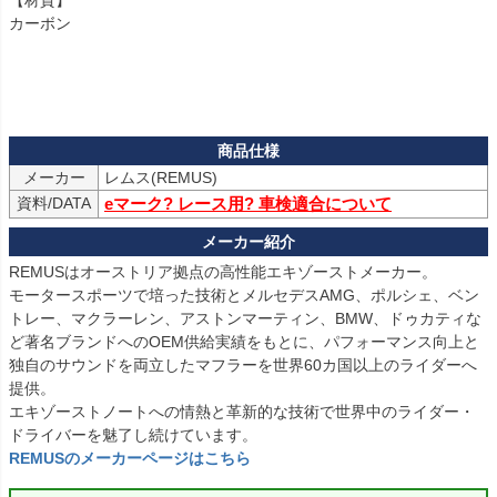
【材質】

カーボン

メーカー
資料/DATA
eマーク? レース用? 車検適合について
REMUSはオーストリア拠点の高性能エキゾーストメーカー。

モータースポーツで培った技術とメルセデスAMG、ポルシェ、ベン
トレー、マクラーレン、アストンマーティン、BMW、ドゥカティな
ど著名ブランドへのOEM供給実績をもとに、パフォーマンス向上と
独自のサウンドを両立したマフラーを世界60カ国以上のライダーへ
提供。

エキゾーストノートへの情熱と革新的な技術で世界中のライダー・
REMUSのメーカーページはこちら