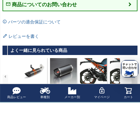
商品についてのお問い合わせ
パーツの適合保証について
レビューを書く
よく一緒に見られている商品
REMUS SPORT
REMUS RSC ス
MIVV スリップオ
MIVV スリップオ
FLOW スリップ
リップオン・マ
ンマフラー GP P
ンマフラー MK3
オン・マフラー
フラー カーボン
RO カーボン KT
カーボン KTM R
¥ 83,200(税込)
¥ 94,900(税込)
¥ 95,700(税込)
¥ 58,740(税込)
商品レビュー
車種別
メーカー別
マイページ
カート
カーボン EC適合
レース 390DUK
M RC390 (2021-
C390 (2021-202
125DUKE/RC 3
E/RC 0344482 6
2024) | KT.030.L
4) | KT.030.SM3
90DUKE/RC 05
52014
2P
C
最近チェックした商品
54482 652017