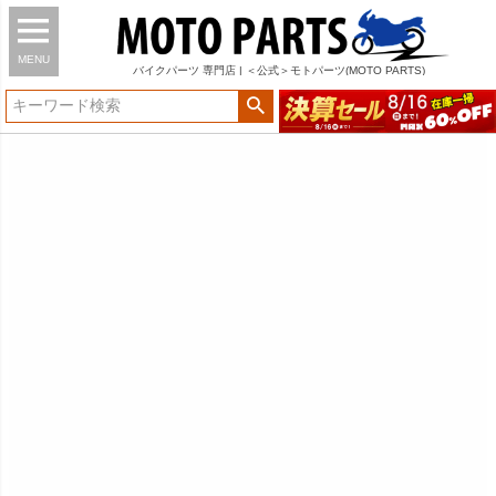
MENU
バイク
パーツ
専門店 | ＜公式＞モトパーツ(MOTO PARTS)