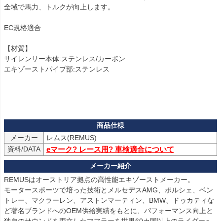
全域で馬力、トルクが向上します。

EC規格適合

【材質】

サイレンサー本体:ステンレス/カーボン

エキゾーストパイプ部:ステンレス

メーカー
資料/DATA
eマーク? レース用? 車検適合について
REMUSはオーストリア拠点の高性能エキゾーストメーカー。

モータースポーツで培った技術とメルセデスAMG、ポルシェ、ベン
トレー、マクラーレン、アストンマーティン、BMW、ドゥカティな
ど著名ブランドへのOEM供給実績をもとに、パフォーマンス向上と
独自のサウンドを両立したマフラーを世界60カ国以上のライダーへ