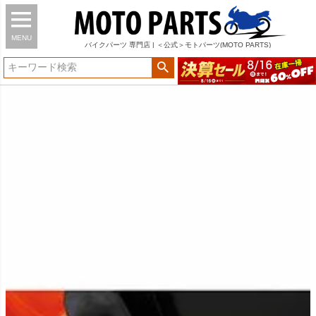
MENU
バイク
パーツ
専門店 | ＜公式＞モトパーツ(MOTO PARTS)