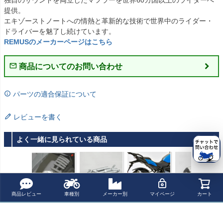
提供。

エキゾーストノートへの情熱と革新的な技術で世界中のライダー・
REMUSのメーカーページはこちら
商品についてのお問い合わせ
パーツの適合保証について
レビューを書く
よく一緒に見られている商品
商品レビュー
車種別
メーカー別
マイページ
カート
KTM 690 Duke
レムス(REMUS)
BMW R1250R /
REMUS HEXAC
(12-) ローダウン
プレマフラー for
R1250RS (2019
ONE スリップオ
キット(30mm) M
純正orレムスサ
-) スリップオン
ン・マフラー チ
¥ 43,000(税込)
¥ 69,000(税込)
¥ 91,960(税込)
¥ 152,900(税込)
IZU
イレンサー 690
マフラー (2-1) D
タン EC適合 R1