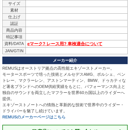
サイズ
素材
仕上げ
認証
商品内容
特記事項
資料/DATA
eマーク? レース用? 車検適合について
JAN/GTIN
REMUSはオーストリア拠点の高性能エキゾーストメーカー。

モータースポーツで培った技術とメルセデスAMG、ポルシェ、ベン
トレー、マクラーレン、アストンマーティン、BMW、ドゥカティな
ど著名ブランドへのOEM供給実績をもとに、パフォーマンス向上と
独自のサウンドを両立したマフラーを世界60カ国以上のライダーへ
提供。

エキゾーストノートへの情熱と革新的な技術で世界中のライダー・
REMUSのメーカーページはこちら