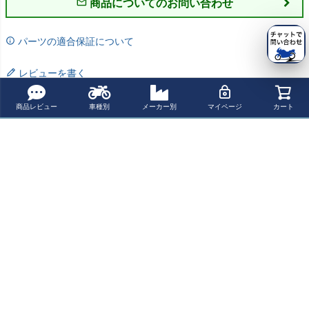
商品についてのお問い合わせ
パーツの適合保証について
レビューを書く
よく一緒に見られている商品
商品レビュー
車種別
メーカー別
マイページ
カート
カワサキ Z900R
Over Racing オ
ヤマハ TW200/2
ヤマハ テネレ70
S/CAFE/SE、Z9
ーヴァーレーシ
25 用アルミリヤ
0 (20-26) ラリー
00 クロモリアク
ング GPパフォー
フェンダーワイ
アドベンチャー
¥ 66,000(税込)
¥ 399,300(税込)
¥ 27,500(税込)
¥ 69,800(税込)
スルシャフト(リ
マンス フルチタ
ド BIGCEDAR
フットペグ オフ
ア) KOOD
ン TWINテール
ロード各車種用
ヤマハ V-MAX
Muller Motorspor
最近チェックした商品
t