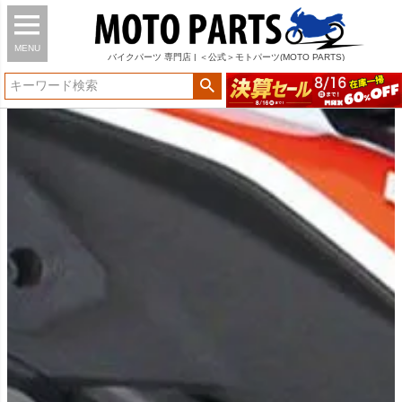
MENU
バイク
パーツ
専門店 | ＜公式＞モトパーツ(MOTO PARTS)