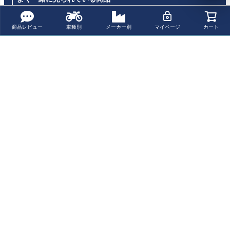
商品レビュー
車種別
メーカー別
マイページ
カート
G.P.R. スリップ
G.P.R. スリップ
G.P.R. スリップ
MIVV スリップオ
オンマフラー Po
オンマフラー Fu
オンマフラー De
ンマフラー DEL
wercone Evo KT
rore Evo4 Black
eptone Inox KTM
TA RACE ブラッ
¥ 100,400(税込)
¥ 79,900(税込)
¥ 61,700(税込)
¥ 129,580(税込)
M 790DUKE (20
KTM 790DUKE
790DUKE (2021
クステンレス KT
21-2024)
(2021-2024)
-2024)
M 790 DUKE / 8
90 DUKE | KT.02
最近チェックした商品
0.LDRB
REMUS HYPER
CONE スリップ
オン・マフラー
ステンレスブラ
ック EC適合 790
Duke 096782 65
5218