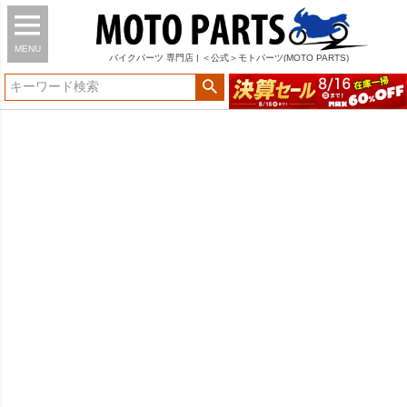
MENU
バイク
パーツ
専門店 | ＜公式＞モトパーツ(MOTO PARTS)