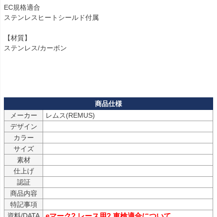
EC規格適合

ステンレスヒートシールド付属

【材質】

ステンレス/カーボン

メーカー
デザイン
カラー
サイズ
素材
仕上げ
認証
商品内容
特記事項
資料/DATA
eマーク? レース用? 車検適合について