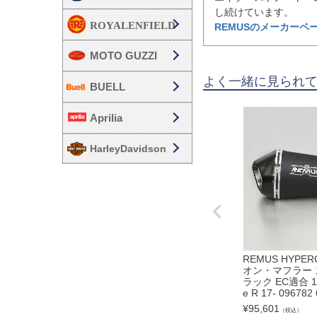
REMUSのメーカーペ
MOTO GUZZI
よく一緒に見られ
BUELL
Aprilia
HarleyDavidson
REMUS HYPE
オン・マフラー 
ラック EC適合 12
e R 17- 096782
¥
95,601
（税込）