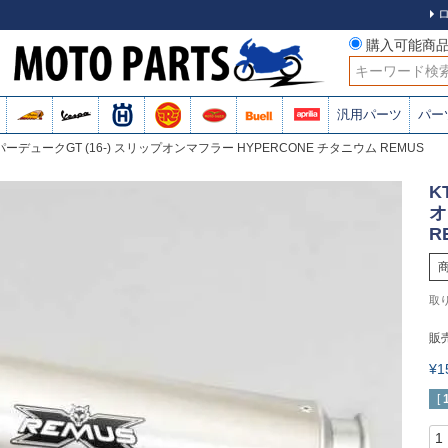
購入可能商
検索
汎用パーツ
パー
ーパーデュークGT (16-) スリップオンマフラー HYPERCONE チタニウム REMUS
K
オ
R
販
¥
[