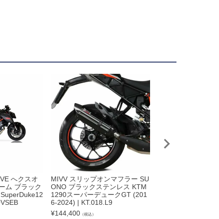
XOVE へクスオ
MIVV スリップオンマフラー SU
イクシル(IXIL) S
ーム ブラック
ONO ブラックステンレス KTM
ーバルエクストリー
perDuke12
1290スーパーデュークGT (201
ーション SuperDuke
0VSEB
6-2024) | KT.018.L9
5 OM3080VSE
¥
144,400
¥
96,500
（税込）
（税込）