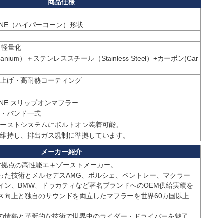
CONE（ハイパーコーン）形状
％軽量化
anium）＋ステンレススチール（Stainless Steel）+カーボン(Car
上げ・高耐熱コーティング
ONE スリップオンマフラー

・バンド一式
ーストシステムにボルトオン装着可能。

維持し、排出ガス規制に準拠しています。
ア拠点の高性能エキゾーストメーカー。

った技術とメルセデスAMG、ポルシェ、ベントレー、マクラー
ィン、BMW、ドゥカティなど著名ブランドへのOEM供給実績を
ス向上と独自のサウンドを両立したマフラーを世界60カ国以上
の情熱と革新的な技術で世界中のライダー・ドライバーを魅了