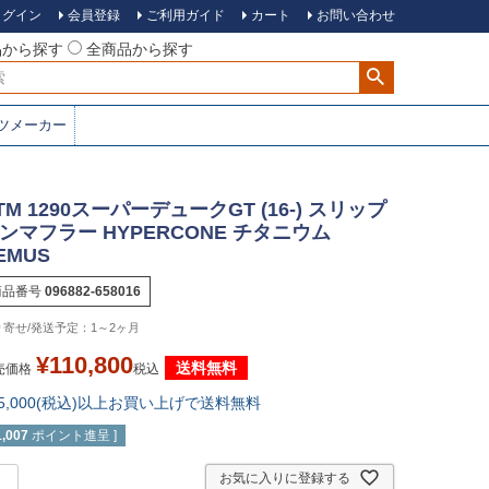
ログイン
会員登録
ご利用ガイド
カート
お問い合わせ
品から探す
全商品から探す
ツメーカー
TM 1290スーパーデュークGT (16-) スリップ
ンマフラー HYPERCONE チタニウム
EMUS
商品番号
096882-658016
1～2ヶ月
¥
110,800
送料無料
売価格
税込
15,000(税込)以上お買い上げで送料無料
1,007
ポイント進呈 ]
お気に入りに登録する