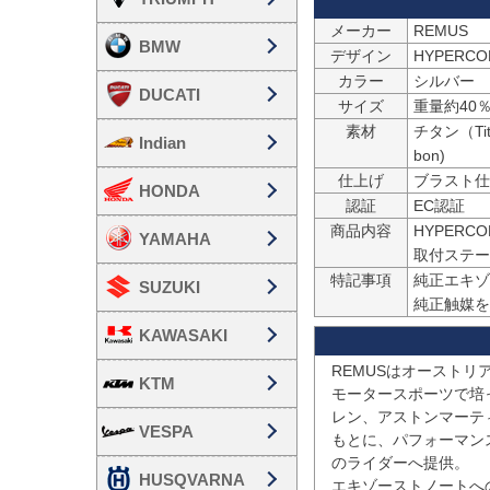
メーカー
REMUS
BMW
デザイン
HYPER
カラー
シルバー
DUCATI
サイズ
重量約40
素材
チタン（Tit
Indian
bon)
仕上げ
ブラスト仕
HONDA
認証
EC認証
商品内容
HYPERC
YAMAHA
取付ステー
特記事項
純正エキゾ
SUZUKI
純正触媒を
KAWASAKI
REMUSはオーストリ
KTM
モータースポーツで培
レン、アストンマーテ
VESPA
もとに、パフォーマン
のライダーへ提供。

HUSQVARNA
エキゾーストノートへ