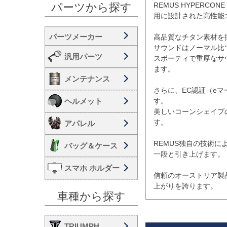
REMUS HYPERCONE
パーツから探す
用に設計された高性能
高品質なチタン素材を
サウンドはノーマル比
汎用パーツ
スポーティで重厚なサ
ます。

メンテナンス
さらに、EC認証（e
ヘルメット
す。

美しいコーンシェイプ
す。

アパレル
REMUS独自の技術
バッグ＆ケース
一段と引き上げます。

スマホ ホルダー
信頼のオーストリア製
上がりを誇ります。
車種から探す
TRIUMPH