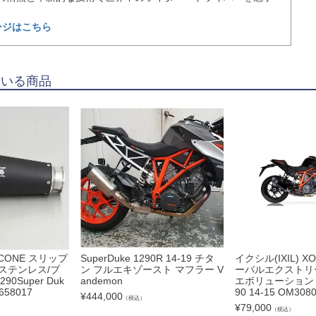
ージはこちら
ている商品
RCONE スリップ
SuperDuke 1290R 14-19 チタ
イクシル(IXIL) 
ステンレス/ブ
ン フルエキゾースト マフラー V
ーバルエクストリ
90Super Duk
andemon
エボリューション Su
 658017
90 14-15 OM308
¥
444,000
（税込）
¥
79,000
（税込）