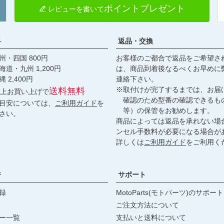
ポイントプレゼント
レビューを書いて
料
返品・交換
・四国 800円
お客様のご都合で返品をご希望さ
九州 1,200円
は、商品到着後なるべくお早めに
,400円
連絡下さい。
※取付けが完了するまでは、お届
送料無料
円以上お買い上げで
確認のため型番の確認できるも
目安については、
ご利用ガイド
を
等）の保管をお勧めします。
さい。
商品によっては返品を承れない場
ンセル手数料が必要になる場合が
詳しくは
ご利用ガイド
をご利用く
ジ
サポート
録
MotoParts(モトパーツ)のサポート
ご注文方法について
ー一覧
支払いと送料について