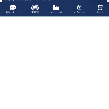
商品レビュー
車種別
メーカー別
マイページ
カート
BMW F800GS
AKRAPOVIC ス
BMW F900GS/F
BMW F900GS/F
（2024～）用 ス
リップオンマフ
800GS 2024～
800GS 2024～
リップオンスポ
ラー チタン BM
スリップオンマ
スリップオンマ
¥ 161,400(税込)
¥ 226,501(税込)
¥ 125,900(税込)
¥ 151,100(税込)
ーツマフラー
W F800GS/900G
フラー EURO5+
フラー EURO5+
（ステンレス マ
S (2024)
アルミニウム
Indy Race EVO
ット仕上げ） ユ
「ダーク」 (カー
チタン製（カー
最近チェックした商品
ーロ5認証 REM
ボンエンドキャ
ボンエンドキャ
US(レムス)製
ップ) ARROW
ップ） ARROW
BMW F800GS
（2024～）用 ス
リップオンスポ
ーツマフラー
（ステンレス ブ
ラック仕上げ）
ユーロ5認証 RE
MUS(レムス)製