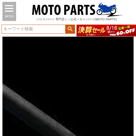
MENU
バイク
パーツ
専門店 | ＜公式＞モトパーツ(MOTO PARTS)