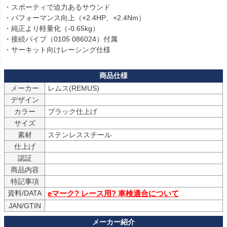
・スポーティで迫力あるサウンド

・パフォーマンス向上（+2.4HP、+2.4Nm）

・純正より軽量化（-0.65kg）

・接続パイプ（0105 086024）付属

・サーキット向けレーシング仕様
メーカー
デザイン
カラー
ブラック仕上げ
サイズ
素材
ステンレススチール
仕上げ
認証
商品内容
特記事項
資料/DATA
eマーク? レース用? 車検適合について
JAN/GTIN