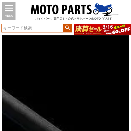
MENU
バイク
パーツ
専門店 | ＜公式＞モトパーツ(MOTO PARTS)