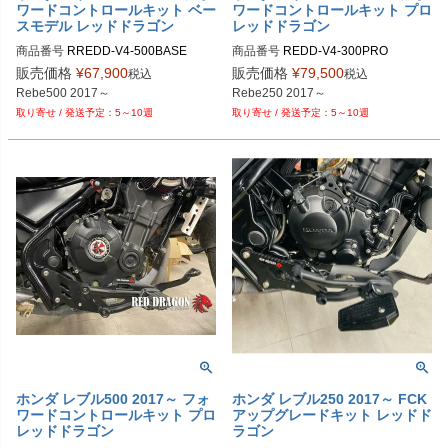
ワードコントロールキット ベー
ワードコントロールキット プロ
スモデル レッドドラゴン
レッドドラゴン
商品番号
RREDD-V4-500BASE

商品番号
REDD-V4-300PRO

V4/500 Base

V4/300 PRO	

販売価格
¥
67,900
販売価格
¥
79,500
税込
税込
Rebe500 2017～
Rebe250 2017～
5～10週
5～10週
ホンダ レブル500 2017～ フォ
ホンダ レブル250 2017～ FCK
ワードコントロールキット プロ
アップグレードキット レッドド
レッドドラゴン
ラゴン