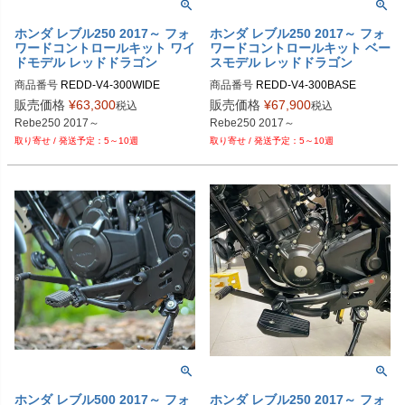
ホンダ レブル250 2017～ フォ
ホンダ レブル250 2017～ フォ
ワードコントロールキット ワイ
ワードコントロールキット ベー
ドモデル レッドドラゴン
スモデル レッドドラゴン
商品番号
REDD-V4-300WIDE

商品番号
REDD-V4-300BASE

V4/300 Wide	

V4/300 Base	

販売価格
¥
63,300
販売価格
¥
67,900
税込
税込
Rebe250 2017～
Rebe250 2017～
5～10週
5～10週
ホンダ レブル500 2017～ フォ
ホンダ レブル250 2017～ フォ