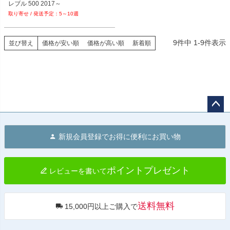
レブル 500 2017～
5～10週
9
件中
1
-
9
件表示
並び替え
価格が安い順
価格が高い順
新着順
ペー
ジト
新規会員登録でお得に便利にお買い物
ップ
へ
ポイントプレゼント
レビューを書いて
送料無料
15,000円以上ご購入で