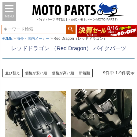
MENU
バイク
パーツ
専門店 | ＜公式＞モトパーツ(MOTO PARTS)
HOME
海外・国内メーカー
Red Dragon（レッドドラゴン）
レッドドラゴン （Red Dragon） バイクパーツ
9
件中
1
-
9
件表示
並び替え
価格が安い順
価格が高い順
新着順