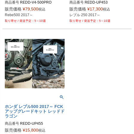
商品番号
REDD-V4-500PRO

商品番号
REDD-UP453

UP453	

販売価格
¥
79,500
販売価格
¥
17,300
税込
税込
Rebe500 2017～
レブル 250 2017～
5～10週
5～10週
ホンダ レブル500 2017～ FCK
アップグレードキット レッドド
ラゴン
商品番号
REDD-UP455

UP455	

販売価格
¥
15,800
税込