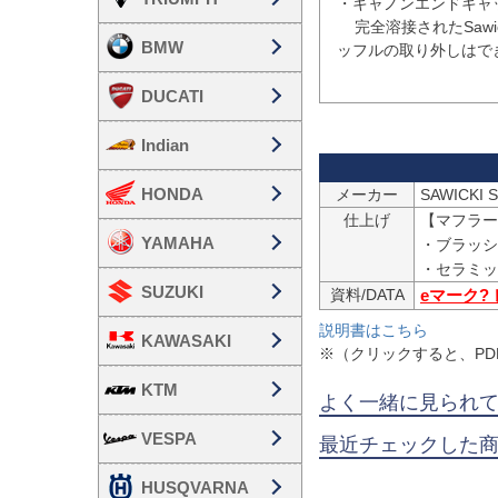
・キャノンエンドキャッ
    完全溶接されたSawicki Speedのバッジ付きステンレススチールエンドキャップ（バ
BMW
ッフルの取り外しはでき
DUCATI
Indian
HONDA
メーカー
SAWICKI
仕上げ
【マフラー
YAMAHA
・ブラッシ
・セラミッ
SUZUKI
資料/DATA
eマーク?
説明書はこちら
KAWASAKI
※（クリックすると、P
KTM
よく一緒に見られ
VESPA
最近チェックした
HUSQVARNA