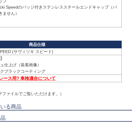
プ

ません）

 SPEED (サヴィツキ スピード)
】

ュ仕上げ（装着画像）

クブラックコーティング
 レース用? 車検適合について
DFファイルでご覧いただけます。）
ている商品
商品