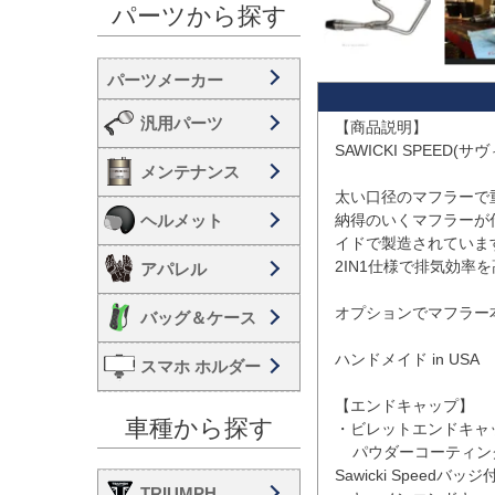
パーツから探す
汎用パーツ
【商品説明】

SAWICKI SPEED(
メンテナンス
太い口径のマフラーで
ヘルメット
納得のいくマフラーが
イドで製造されています
2IN1仕様で排気効率
アパレル
オプションでマフラー
バッグ＆ケース
ハンドメイド in USA

スマホ ホルダー
【エンドキャップ】

車種から探す
・ビレットエンドキャッ
    パウダーコーティングされたビレットエンドキャップ、レーザーエッチングされた
Sawicki Speedバッジ付
TRIUMPH