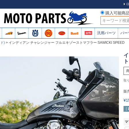
購入可能商
検索
汎用パーツ
パー
ード)
インディアン チャレンジャー フルエキゾーストマフラー SAWICKI SPEED
イ
ト
販
¥
[
マ