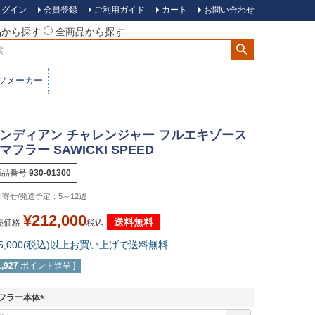
ログイン
会員登録
ご利用ガイド
カート
お問い合わせ
品から探す
全商品から探す
ツメーカー
ンディアン チャレンジャー フルエキゾース
マフラー SAWICKI SPEED
商品番号
930-01300
5～12週
¥
212,000
送料無料
売価格
税込
15,000(税込)以上お買い上げで送料無料
1,927
ポイント進呈 ]
フラー本体
(