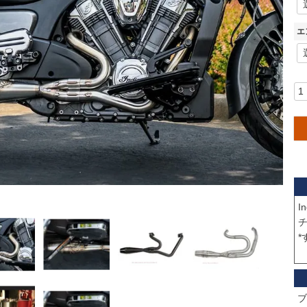
エ
I
チ
*
ブ