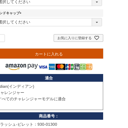
必
須
ンドキャップ
)
(
必
須
)
お気に入りに登録する
カートに入れる
適合
ndian(インディアン)

ャレンジャー

すべてのチャレンジャーモデルに適合

ラッシュ-ビレット：930-01300
