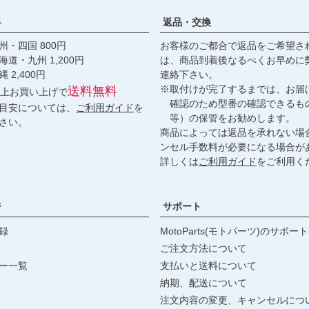
料
返品・交換
・四国 800円
お客様のご都合で返品をご希望さ
九州 1,200円
は、商品到着後なるべくお早めに
,400円
連絡下さい。
※取付けが完了するまでは、お届
送料無料
円以上お買い上げで
確認のため型番の確認できるも
目安については、
ご利用ガイド
を
等）の保管をお勧めします。
さい。
商品によっては返品を承れない場
ンセル手数料が必要になる場合が
詳しくは
ご利用ガイド
をご利用く
ジ
サポート
録
MotoParts(モトパーツ)のサポート
ご注文方法について
ー一覧
支払いと送料について
納期、配送について
注文内容の変更、キャンセルにつ