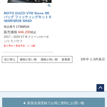
MOTO GUZZI V7III Stone SR
バッグ フィッティングキット E
48SR/SR38 SHAD
商品番号
17369534

M型番：M0V787SR
販売価格
¥
46,200
税込
2017～2020 V7 III ストーン/カーボ
ン/ミラノ/ラフ
1～3週
3
件中
1
-
3
件表示
並び替え
価格が安い順
価格が高い順
新着順
ペー
ジト
新規会員登録でお得に便利にお買い物
ップ