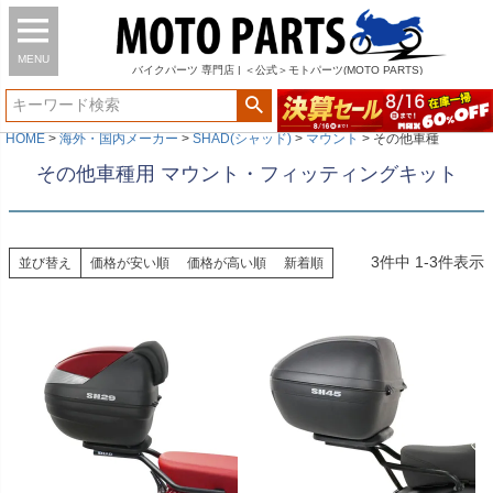
MENU
バイク
パーツ
専門店 | ＜公式＞モトパーツ(MOTO PARTS)
HOME
海外・国内メーカー
SHAD(シャッド)
マウント
その他車種
その他車種用 マウント・フィッティングキット
3
件中
1
-
3
件表示
並び替え
価格が安い順
価格が高い順
新着順