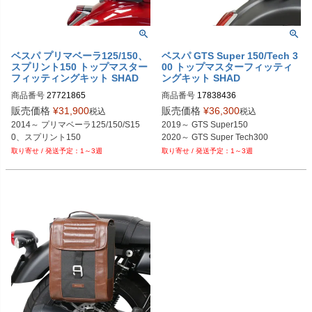
ベスパ プリマベーラ125/150、
ベスパ GTS Super 150/Tech 3
スプリント150 トップマスター
00 トップマスターフィッティ
フィッティングキット SHAD
ングキット SHAD
商品番号
27721865

商品番号
17838436

M型番：V0IPR19ST
M型番：V0GT39ST
販売価格
¥
31,900
販売価格
¥
36,300
税込
税込
2014～ プリマベーラ125/150/S15
2019～ GTS Super150

0、スプリント150
2020～ GTS Super Tech300
1～3週
1～3週