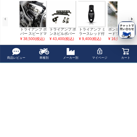
トライアンフ ボ
トライアンフ ボ
トライアンフ ミ
ボンネビル スピ
バー スピードマ
ンネビルボバー
ラースレッド付
ードツイン900/
スター サスペン
リアラゲッジサ
ブレーキ/クラッ
ストリートツイ
¥ 38,500(税込)
¥ 43,400(税込)
¥ 9,400(税込)
¥ 16,900(税込)
ション リフトキ
ポート REMMOT
チホルダークラ
ン/カップ, スピ
ット RAISCH
ORCYCLE
ンプ RAISCH
ードツイン, スラ
クストン, ボバ
最近チェックした商品
ー,トライデント
商品レビュー
車種別
メーカー別
マイページ
カート
フットペグ ブラ
ック TEC
【アウトレッ
ト】SW-MOTEC
H 変換ソケット |
DIN（ヘラー）
ソケット→シガ
ーソケット ケー
ブル長20cm | E
MA.00.107.1160
0