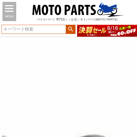
MENU
バイク
パーツ
専門店 | ＜公式＞モトパーツ(MOTO PARTS)