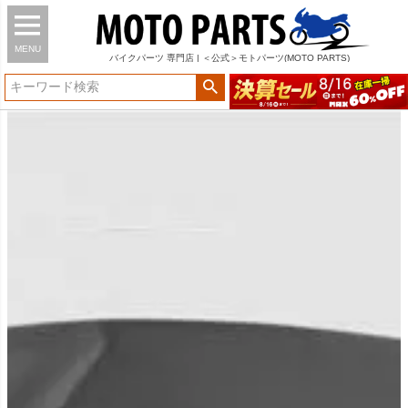
MENU
バイク
パーツ
専門店 | ＜公式＞モトパーツ(MOTO PARTS)