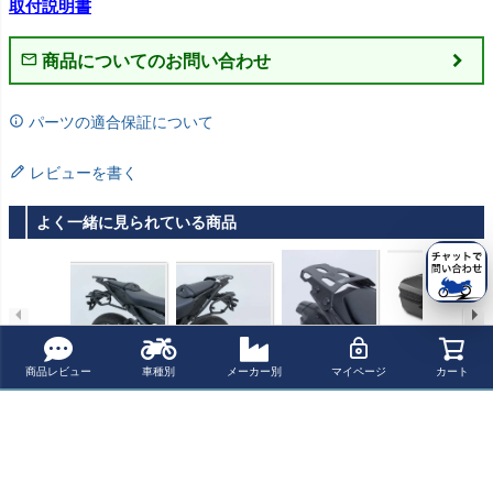
取付説明書
商品についてのお問い合わせ
パーツの適合保証について
レビューを書く
よく一緒に見られている商品
ヤマハ MT-09 24
ヤマハ MT-09 24
ヤマハ MT-09 24
ヤマハ MT-09 24
～ SLCサイドキ
～ SLCサイドキ
～ストリートラ
～アーバン ABS
商品レビュー
車種別
メーカー別
マイページ
カート
ャリア 右側 SW-
ャリア 左側 SW-
ック SW-MOTE
トップケース S
¥ 25,600(税込)
¥ 25,600(税込)
¥ 46,200(税込)
¥ 64,000(税込)
MOTECH
MOTECH
CH
W-MOTECH
最近チェックした商品