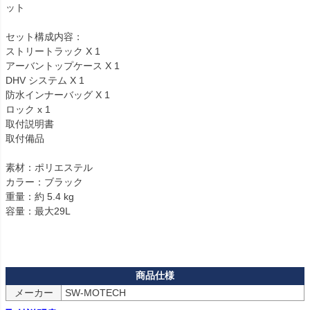
ット

セット構成内容：

ストリートラック X 1

アーバントップケース X 1

DHV システム X 1

防水インナーバッグ X 1

ロック x 1 

取付説明書

取付備品

素材：ポリエステル

カラー：ブラック

重量：約 5.4 kg

容量：最大29L

メーカー