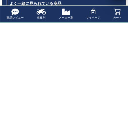
よく一緒に見られている商品
商品レビュー
車種別
メーカー別
マイページ
カート
ヤマハ MT-09 24
ヤマハ MT-09 24
MT-09/MT-09 SP
MT-09 17-20 MO
～ SLCサイドキ
～アーバン ABS
21-23 MONOKE
NOKEY/MONOL
ャリア 左側 SW-
トップケースシ
Y/MONOLOCK
OCK対応トップ
¥ 25,600(税込)
¥ 98,300(税込)
¥ 23,300(税込)
¥ 34,300(税込)
MOTECH
ステム SW-MOT
対応トップケー
ケース用 リアキ
ECH
ス用 リアキャリ
ャリア GIVI
ア GIVI
最近チェックした商品
ヤマハ MT-09 24
～ SLCサイドキ
ャリア 右側 SW-
MOTECH