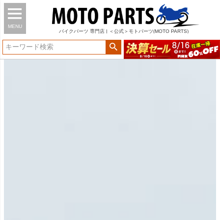
MENU
バイク
パーツ
専門店 | ＜公式＞モトパーツ(MOTO PARTS)