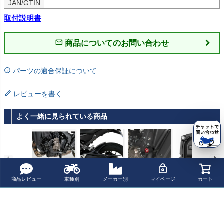
JAN/GTIN
取付説明書
商品についてのお問い合わせ
パーツの適合保証について
レビューを書く
よく一緒に見られている商品
XSR900 22-/MT-
MT-09/SP 24～
ヤマハ XSR900/
【決算SALE】G
商品レビュー
車種別
メーカー別
マイページ
カート
09 21- エンジン
リアフェンダー
MT-09 エンジン
BRacing パルス/
ガード ブラック
リアハガー カー
スライダー クラ
タイミングカバ
¥ 31,700(税込)
¥ 37,400(税込)
¥ 11,600(税込)
¥ 17,501(税込)
デイトナ
ボンルック Puig
ッシュパッド バ
ー YAMAHA MT-
ラクーダ
09/MT-09 AMT/
トレーサー/スク
最近チェックした商品
ランブラー /XSR