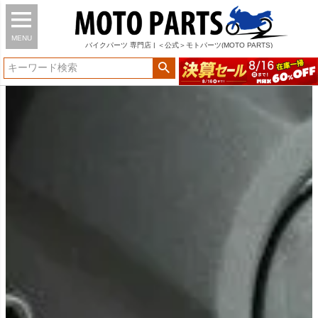
MENU
バイク
パーツ
専門店 | ＜公式＞モトパーツ(MOTO PARTS)