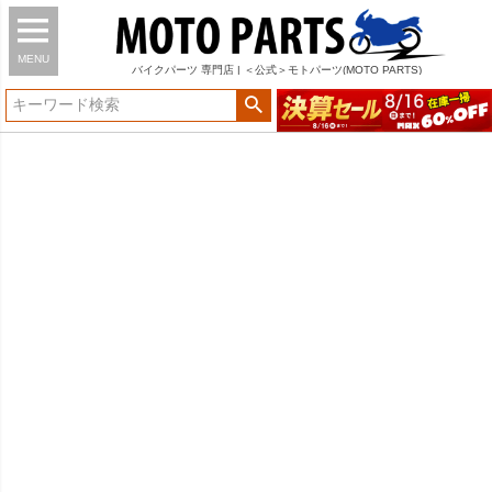
MENU
バイク
パーツ
専門店 | ＜公式＞モトパーツ(MOTO PARTS)