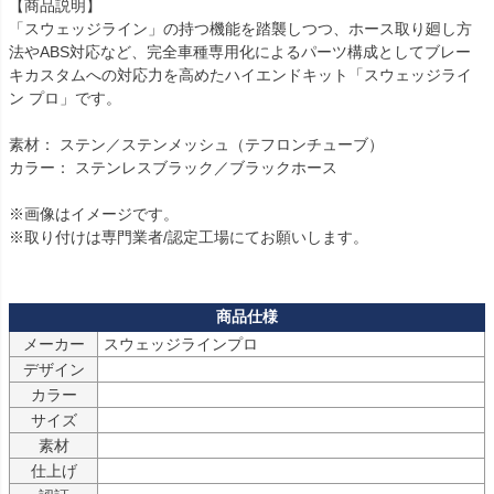
【商品説明】

「スウェッジライン」の持つ機能を踏襲しつつ、ホース取り廻し方
法やABS対応など、完全車種専用化によるパーツ構成としてブレー
キカスタムへの対応力を高めたハイエンドキット「スウェッジライ
ン プロ」です。

素材： ステン／ステンメッシュ（テフロンチューブ）

カラー： ステンレスブラック／ブラックホース

※画像はイメージです。

※取り付けは専門業者/認定工場にてお願いします。

メーカー
スウェッジラインプロ
デザイン
カラー
サイズ
素材
仕上げ