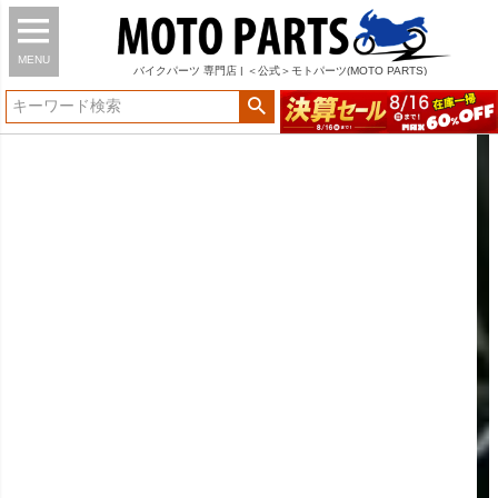
MENU
バイク
パーツ
専門店 | ＜公式＞モトパーツ(MOTO PARTS)