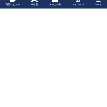
商品レビュー
車種別
メーカー別
マイページ
カート
ヤマハ MT-09 21
ヤマハ MT-09 21
ヤマハ MT-09 21
MT-09 21～ スウ
～ スウェッジラ
～ スウェッジラ
～ スウェッジラ
ェッジラインプ
インプロ フロン
インプロ フロン
インプロ フロン
ロ フロントホー
¥ 31,000(税込)
¥ 37,200(税込)
¥ 37,200(税込)
¥ 31,000(税込)
トホースキット
トホースキット
トホースキット
スキット バイピ
バイピース レッ
バイピース ステ
バイピース ステ
ース ステン/ブラ
ド/ブルー/クリア
ンブラック/クリ
ンブラック/ブラ
ック ヤマハ
最近チェックした商品
ヤマハ
ア ヤマハ
ック
MT-09 21～ スウ
ェッジラインプ
ロ フロントホー
スキット バイピ
ース レッド/ブル
ー/ブラック ヤマ
ハ
ペー
ジト