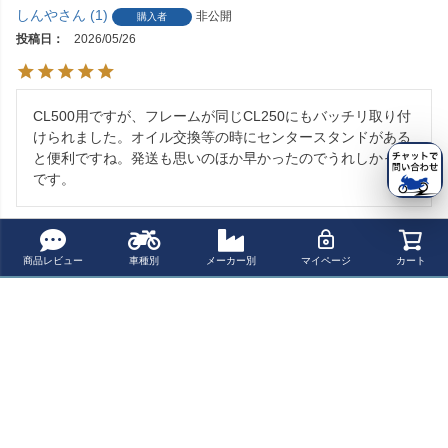
しんや
1
非公開
購入者
投稿日
2026/05/26
CL500用ですが、フレームが同じCL250にもバッチリ取り付
けられました。オイル交換等の時にセンタースタンドがある
と便利ですね。発送も思いのほか早かったのでうれしかった
です。
商品レビュー
車種別
メーカー別
マイページ
カート
すべてのレビューを見る
よく一緒に見られている商品
ホンダ CL500/レ
レブル 250/500/
ホンダ CL500/C
HONDA CL500
ブル500/ABS ス
CL500 メンテナ
L250 ウインカー
(2023-2025) ス