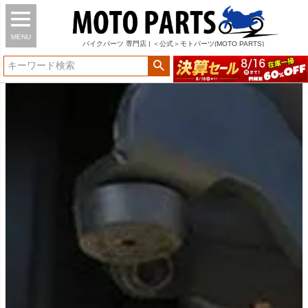
MENU
バイク
パーツ
専門店 | ＜公式＞モトパーツ(MOTO PARTS)