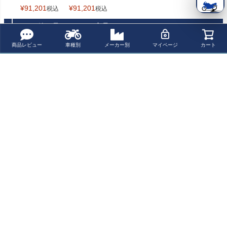
モト スタンド
タンド Dynam
¥
91,201
¥
91,201
税込
税込
Dynamoto
oto
よく一緒に見られている商品
商品レビュー
車種別
メーカー別
マイページ
カート
トライアンフ ス
トライアンフ ス
トライアンフ ス
GSGモトテクニ
クランブラー40
ピード400 ダイ
ピード400/スク
ック(GSG-Motot
0X/スピード400
ナモト スタンド
ランブラー400X
echnik) スイング
¥ 12,300(税込)
¥ 91,201(税込)
¥ 15,800(税込)
¥ 6,800(税込)
スタンドフック
Dynamoto
(24-26) フェンダ
アームスライダ
TEC
ーレスキット T-
ー M6用 ヤマハ
REX Racing
系
最近チェックした商品
トライアンフ ス
ピード400/スク
ランブラー400X
スタンドフック/
スプールアダプ