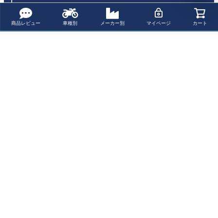
商品レビュー
車種別
メーカー別
マイページ
カート
ヤマハ XSR700/
TEC ヤマハ 2-1
レムス(REMUS)
レムス(REMUS)
MT-07 フルエキ
マフラー用 消音
HYPERCONE コ
HYPERCONE コ
ゾーストマフラ
バッフル
ンプリートシス
ンプリートシス
¥ 153,800(税込)
¥ 7,200(税込)
¥ 156,200(税込)
¥ 158,900(税込)
ー CS レーシン
テム チタン MT-
テム ステンレス/
グ
07/XSR700 036
ブラック MT-07/
882 994515
XSR700 036782
最近チェックした商品
994515
MT-07/FZ-07/TR
ACER, XSR700
ステンレス2-1
フルエキ マフラ
ー TEC ヤマハ