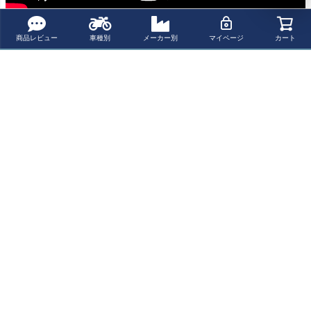
商品レビュー
車種別
メーカー別
マイページ
カート
商品についてのお問い合わせ
パーツの適合保証について
レビューを書く
ショップお勧めの関連商品
トライアンフ
トライアンフ
モトグッチV７
スクランブラ
スクランブラ
850 汎用カー
ー400X/スピー
ー400X/スピー
リーライト 多
ド400 サドル
ド400 サドル
機能防水バッ
¥
41,500
¥
41,500
¥
11,000
税込
税込
税込
バッグサブフ
バッグサブフ
グ ユニットガ
レーム 左側 U
レーム 右側 U
レージ