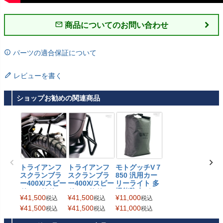
商品についてのお問い合わせ
パーツの適合保証について
レビューを書く
ショップお勧めの関連商品
トライアンフ
トライアンフ
モトグッチV７
スクランブラ
スクランブラ
850 汎用カー
ー400X/スピー
ー400X/スピー
リーライト 多
ド400 サドル
ド400 サドル
機能防水バッ
¥
41,500
¥
41,500
¥
11,000
税込
税込
税込
バッグサブフ
バッグサブフ
グ ユニットガ
レーム 左側 U
レーム 右側 U
レージ
¥
41,500
¥
41,500
¥
11,000
税込
税込
税込
NIT GARAGE
NIT GARAGE