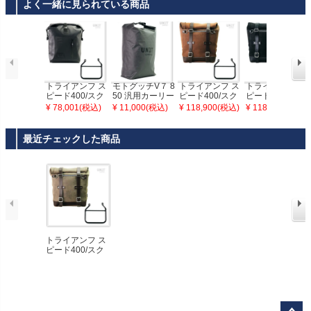
よく一緒に見られている商品
トライアンフ ス
モトグッチV７ 8
トライアンフ ス
トライアンフ ス
ピード400/スク
50 汎用カーリー
ピード400/スク
ピード400/スク
ランブラー400X
ライト 多機能防
ランブラー400X
ランブラー400X
¥ 78,001(税込)
¥ 11,000(税込)
¥ 118,900(税込)
¥ 118,900(税込)
カーリーバッグ
水バッグ ユニッ
ワックス防水加
ワックス防水加
＆サイドバッグ
トガレージ
工スエードレザ
工スエードレザ
サポートフレー
ーサイドバッグ
ーサイドバッグ
最近チェックした商品
ム左側キット ユ
スクラム22-30L
スクラム22-30L
ニットガレージ
コロラドブラウ
ジェットブラッ
ン＆サイドバッ
ク＆サイドバッ
グサポート フレ
グサポート フレ
ーム左側キット
ーム左側キット
ユニットガレー
ユニットガレー
ジ
ジ
トライアンフ ス
ピード400/スク
ランブラー400X
ワックス防水加
工スエードレザ
ーサイドバッグ
スクラム22-30L
モスグレイ ＆サ