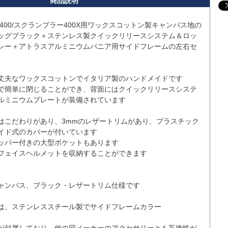
400/スクランブラー400X用ワックスコットン製キャンバス地の
ッグブラック＋ステンレス製クイックリリースシステム＆ロッ
レー＋アトラスアルミニウムパニア用サイドフレームの左右セ
丈夫なワックスコットンでイタリア製のハンドメイドです 

で簡単に閉じることができ、背面にはクイックリリースシステ
ルミニウムプレートが装備されています

はこだわりがあり、3mmのレザートリムがあり、プラスチック
イド式のカバーが付いています

ッパー付きの大型ポケットもあります

フェイスヘルメットを収納することができます

ャンバス、ブラック・レザートリム仕様です

は、ステンレススチール製でサイドフレームカラー
