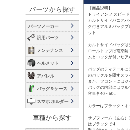
【商品説明】

パーツから探す
トライアンフ スピード
カルトサイドパニアバ
ク付きアルミバックプ
ット

汎用パーツ
カルトサイドバッグは
メンテナンス
ロールトップは南京錠
ムとロックが付いたア
ヘルメット
バッグのディテールに
のバックルを隠すスラ
アパレル
また、フロントにはジ
バッグの内部にはフル
バッグ＆ケース
容量各40～50L

スマホ ホルダー
カラーはブラック・キ
車種から探す
サブフレーム（左右）
はブラックです
