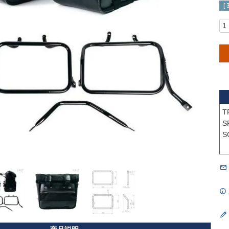
[
T
S
S