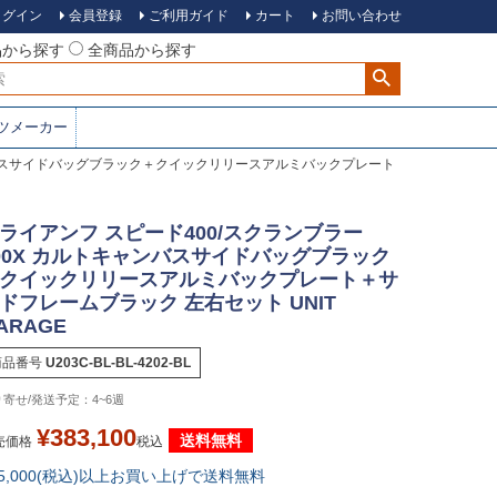
ログイン
会員登録
ご利用ガイド
カート
お問い合わせ
品から探す
全商品から探す
ツメーカー
ャンバスサイドバッグブラック＋クイックリリースアルミバックプレート
ライアンフ スピード400/スクランブラー
00X カルトキャンバスサイドバッグブラック
クイックリリースアルミバックプレート＋サ
ドフレームブラック 左右セット UNIT
ARAGE
商品番号
U203C-BL-BL-4202-BL
4~6週
¥
383,100
送料無料
売価格
税込
15,000(税込)以上お買い上げで送料無料