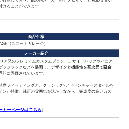
が付属しており、他の同メーカーのアクセサリーとも互換性が
付けることができます

ARAGE（ユニットガレージ）
タリア発のプレミアムカスタムブランド。サイドバッグやパニア
ゲッジラックなどを展開し、
デザインと機能性を高次元で融合
界的に評価されています。

精度フィッティングと、クラシック×アドベンチャースタイルを
インが特徴。純正の雰囲気を活かしながら、完成度の高いカス
E メーカーページはこちら
）