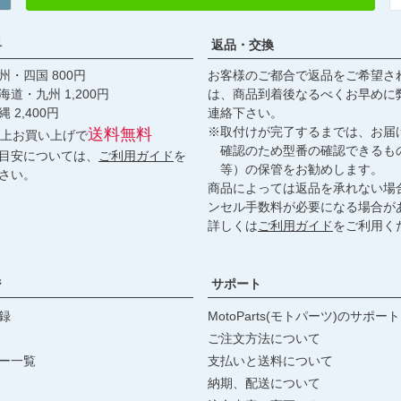
料
返品・交換
・四国 800円
お客様のご都合で返品をご希望さ
九州 1,200円
は、商品到着後なるべくお早めに
,400円
連絡下さい。
※取付けが完了するまでは、お届
送料無料
円以上お買い上げで
確認のため型番の確認できるも
目安については、
ご利用ガイド
を
等）の保管をお勧めします。
さい。
商品によっては返品を承れない場
ンセル手数料が必要になる場合が
詳しくは
ご利用ガイド
をご利用く
ジ
サポート
録
MotoParts(モトパーツ)のサポート
ご注文方法について
ー一覧
支払いと送料について
納期、配送について