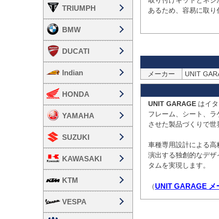
取り付けキットとネジ
TRIUMPH
あるため、容易に取り
BMW
DUCATI
Indian
メーカー
UNIT G
HONDA
UNIT GARAGE
 はイ
フレーム、シート、ラ
YAMAHA
させた製品づくりで世
SUZUKI
車種専用設計による高
演出する独創的なデザ
KAWASAKI
タムを実現します。

KTM
UNIT GARAG
（
VESPA