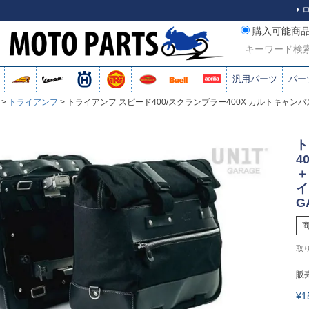
購入可能商
検索
汎用パーツ
パー
トライアンフ
トライアンフ スピード400/スクランブラー400X カルトキ
ト
4
＋
イ
G
販
¥