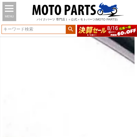
MENU
バイク
パーツ
専門店 | ＜公式＞モトパーツ(MOTO PARTS)