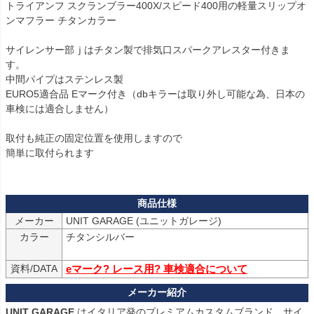
トライアンフ スクランブラー400X/スピード400用の軽量スリップオ
ンマフラー チタンカラー

サイレンサー部ｊはチタン製で排気口スパークアレスター付きま
す。

中間パイプはステンレス製

EURO5適合品 Eマーク付き（dbキラーは取り外し可能な為、日本の
車検には適合しません）

取付も純正の固定位置を使用しますので

簡単に取付られます

メーカー
UNIT GARAGE (ユニットガレージ)
カラー
チタンシルバー

資料/DATA
eマーク? レース用? 車検適合について
UNIT GARAGE
 はイタリア発のプレミアムカスタムブランド。サイ